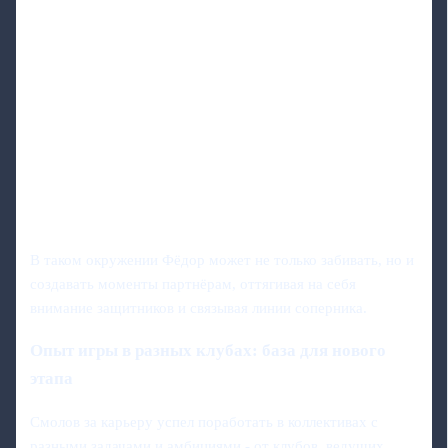
В таком окружении Фёдор может не только забивать, но и
создавать моменты партнёрам, оттягивая на себя
внимание защитников и связывая линии соперника.
Опыт игры в разных клубах: база для нового
этапа
Смолов за карьеру успел поработать в коллективах с
разными задачами и амбициями - от клубов, ведущих