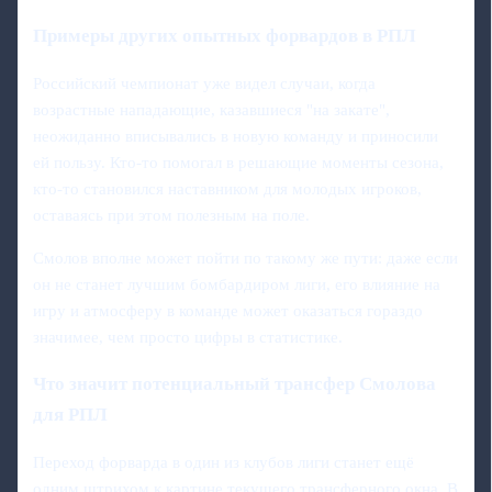
Примеры других опытных форвардов в РПЛ
Российский чемпионат уже видел случаи, когда
возрастные нападающие, казавшиеся "на закате",
неожиданно вписывались в новую команду и приносили
ей пользу. Кто‑то помогал в решающие моменты сезона,
кто‑то становился наставником для молодых игроков,
оставаясь при этом полезным на поле.
Смолов вполне может пойти по такому же пути: даже если
он не станет лучшим бомбардиром лиги, его влияние на
игру и атмосферу в команде может оказаться гораздо
значимее, чем просто цифры в статистике.
Что значит потенциальный трансфер Смолова
для РПЛ
Переход форварда в один из клубов лиги станет ещё
одним штрихом к картине текущего трансферного окна. В