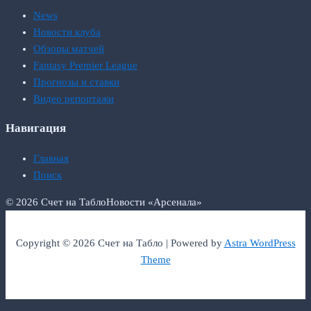
News
Новости клуба
Обзоры матчей
Fantasy Premier League
Прогнозы и ставки
Видео репортажи
Навигация
Главная
Поиск
© 2026 Счет на Табло
Новости «Арсенала»
Copyright © 2026 Счет на Табло | Powered by
Astra WordPress
Theme