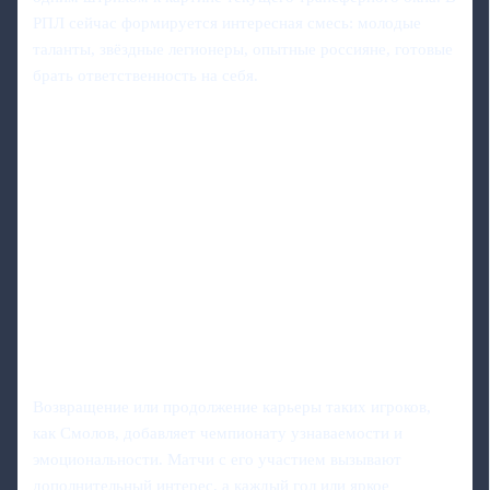
РПЛ сейчас формируется интересная смесь: молодые
таланты, звёздные легионеры, опытные россияне, готовые
брать ответственность на себя.
Возвращение или продолжение карьеры таких игроков,
как Смолов, добавляет чемпионату узнаваемости и
эмоциональности. Матчи с его участием вызывают
дополнительный интерес, а каждый гол или яркое