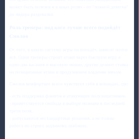
может быть полезен и в иных ролях - от "ложной девятки"
до лидера раздевалки.
Роль тренера: под кого лучше всего подойдёт
Смолов
От того, в какую систему игры он попадёт, зависит почти
всё. Одни тренеры строят атаки через быструю игру в
одно-два касания и высокую линию, другие делают ставку
на позиционные атаки и продуманное владение мячом.
Смолов комфортнее всего чувствует себя в командах, где:
- есть поддержка флангов и атакующих полузащитников,
- приветствуется свобода в выборе позиции в последней
трети поля,
- допускаются нестандартные решения, а не только
работа по строго заданному шаблону.