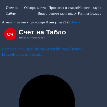
Счет на
Обзоры матчей
Прогнозы и ставки
Новости клуба
Табло
Видео репортажи
Fantasy Premier League
Skip
Arsenal • матчи • трансферы
8 августа 2026
Поиск
to
content
News
Новости клуба
Обзоры матчей
Fantasy Premier
League
Прогнозы и ставки