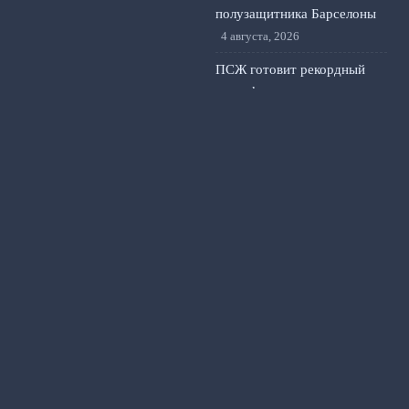
полузащитника Барселоны
4 августа, 2026
ПСЖ готовит рекордный
трансфер нового вратаря
для перезагрузки
конкуренции в воротах
3
августа, 2026
© 2026 Счет на Табло
Новости «Арсенала»
Fantasy Premier League
News
Видео репортажи
Новости клуба