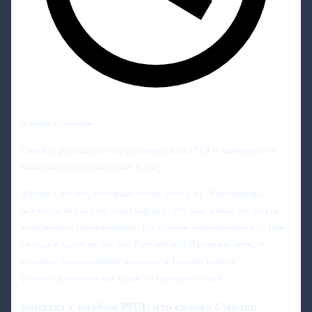
5 минут чтения
Смолов рассказал о предложении из РПЛ и намекнул на
возможное возвращение в лигу
Фёдор Смолов, который после ухода из "Краснодара"
остаётся без клуба, подтвердил, что уже начал получать
конкретные предложения. По словам нападающего, с ним
связался один из клубов Российской Премьер-лиги, и
вариант продолжения карьеры в России сейчас
рассматривается как один из приоритетных.
Контакт с клубом РПЛ: что сказал Смолов