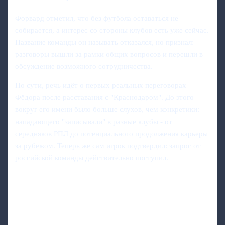
Форвард отметил, что без футбола оставаться не
собирается, а интерес со стороны клубов есть уже сейчас.
Название команды он называть отказался, но признал:
разговоры вышли за рамки общих вопросов и перешли в
обсуждение возможного сотрудничества.
По сути, речь идёт о первых реальных переговорах
Фёдора после расставания с "Краснодаром". До этого
вокруг его имени было больше слухов, чем конкретики:
нападающего "записывали" в разные клубы - от
середняков РПЛ до потенциального продолжения карьеры
за рубежом. Теперь же сам игрок подтвердил: запрос от
российской команды действительно поступил.