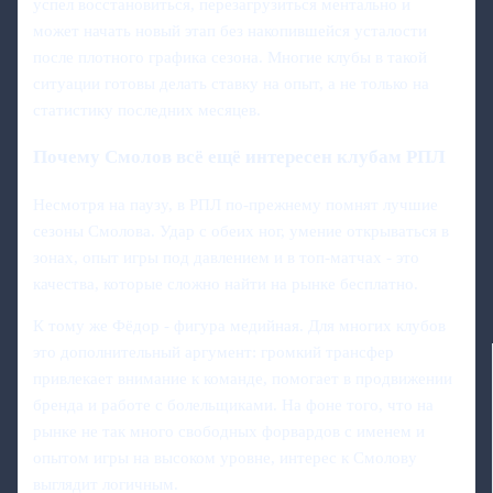
успел восстановиться, перезагрузиться ментально и
может начать новый этап без накопившейся усталости
после плотного графика сезона. Многие клубы в такой
ситуации готовы делать ставку на опыт, а не только на
статистику последних месяцев.
Почему Смолов всё ещё интересен клубам РПЛ
Несмотря на паузу, в РПЛ по‑прежнему помнят лучшие
сезоны Смолова. Удар с обеих ног, умение открываться в
зонах, опыт игры под давлением и в топ-матчах - это
качества, которые сложно найти на рынке бесплатно.
К тому же Фёдор - фигура медийная. Для многих клубов
это дополнительный аргумент: громкий трансфер
привлекает внимание к команде, помогает в продвижении
бренда и работе с болельщиками. На фоне того, что на
рынке не так много свободных форвардов с именем и
опытом игры на высоком уровне, интерес к Смолову
выглядит логичным.