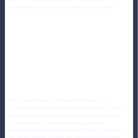
минимум внимания, в итоге становятся ключевыми.
Игрок, которого видят "звездой для тренера" или
"технарём под конкретную тактическую модель", может
изменить игру команды, даже если не бьёт рекорды по
забитым мячам. Смолова многие по-прежнему
воспринимают исключительно через призму статистики и
его ярких сезонов, забывая, что опытный нападающий