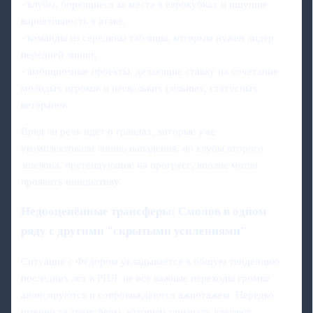
- клубы, борющиеся за места в еврокубках и ищущие
вариативность в атаке;
- команды из середины таблицы, которым нужен лидер
передней линии;
- амбициозные проекты, делающие ставку на сочетание
молодых игроков и нескольких сильных, статусных
ветеранов.
Вряд ли речь идёт о грандах, которые уже
укомплектовали линию нападения, но клубы второго
эшелона, претендующие на прогресс, вполне могли
проявить инициативу.
Недооценённые трансферы: Смолов в одном
ряду с другими "скрытыми усилениями"
Ситуация с Фёдором укладывается в общую тенденцию
последних лет в РПЛ: не все важные переходы громко
анонсируются и сопровождаются ажиотажем. Нередко
именно те трансферы, которым поначалу уделяют