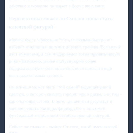
действие мгновенно попадает в фокус внимания.
Перспективы: может ли Смолов снова стать
ключевой фигурой
Многое будет зависеть от того, насколько быстро он
наберёт кондиции и получит доверие тренера. Если клуб
даст ему время, а сам Фёдор будет готов принять новую
роль - возможно, менее статусную, но более
содержательную - он вполне способен провести ещё
несколько сильных сезонов.
Он всё ещё может быть "той самой" недооценённой
сделкой, о которой сначала говорят как о риске, а потом -
как о находке сезона. В лиге, где ценится результат и
умение решать эпизоды, форвард с его опытом и
футбольным мышлением остаётся ценной фигурой.
Сейчас же главное - выбор. От того, какой именно клуб