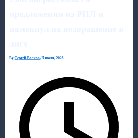
предложении из РПЛ и
намекнул на возвращение в
лигу
By
Сергей Волков
/
5 июля, 2026