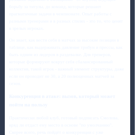
борьбу за титулы, до команд, которые решают
прагматичные задачи в чемпионате. Опыт работы с
разными тренерами и в разных стилях - это то, что ценят
в зрелых игроках.
Он знает, как вести себя в матчах за высокие позиции в
таблице, как выдерживать давление трибун и прессы, как
быть одним из лидеров в раздевалке. Для тренеров,
которые формируют вокруг себя сбалансированный
коллектив, такой игрок - важный элемент структуры, даже
если он проводит не 30, а 20 полноценных матчей за
сезон.
Конкуренция в атаке: вызов, который может
пойти на пользу
Практически любой клуб, готовый подписать Смолова,
вряд ли отдаст ему место в основе "по умолчанию".
Скорее всего, речь пойдёт о конкуренции с уже