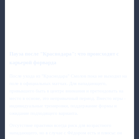
Пауза после "Краснодара": что происходит с
карьерой форварда
После ухода из "Краснодара" Смолов пока не выходил на
поле в официальных матчах. Для нападающего,
привыкшего быть в центре внимания и претендовать на
место в основе, это непривычный период. Вместо игры -
индивидуальные тренировки, поддержание формы и
ожидание подходящего варианта.
Отсутствие практики всегда риск для возрастного
нападающего, но в случае с Фёдором есть и плюсы: он