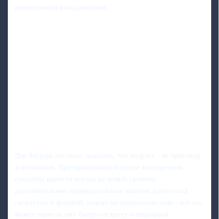
имеющимися нападающими.
Для Фёдора это шанс доказать, что возраст - не приговор,
а мотивация. При правильном подходе конкуренция
способна вывести игрока на новый уровень:
дополнительные индивидуальные занятия, работа над
скоростью и физикой, акцент на завершении атак - всё это
может вернуть ему былую остроту в штрафной.