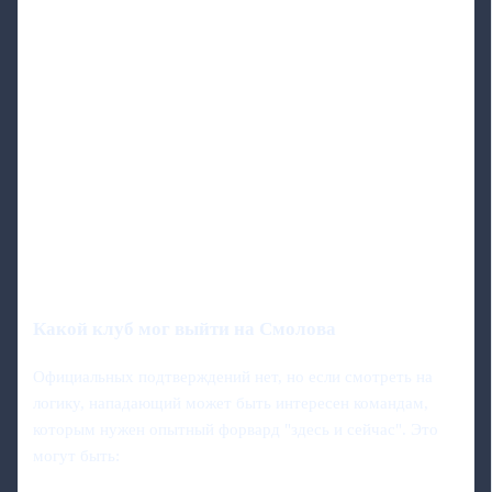
Какой клуб мог выйти на Смолова
Официальных подтверждений нет, но если смотреть на
логику, нападающий может быть интересен командам,
которым нужен опытный форвард "здесь и сейчас". Это
могут быть: