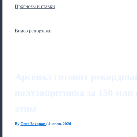
Прогнозы и ставки
Видео репортажи
Арсенал готовит рекордны
полузащитника за 150 млн е
этим
By
Олег Захаров
/
4 июля, 2026