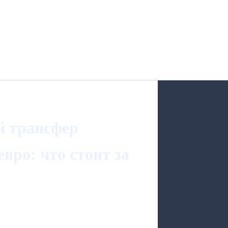
й трансфер
вро: что стоит за