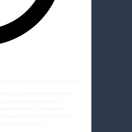
150 млн евро: что стоит за этим ходом
ями клуба, который всерьёз нацелен
 По данным британской прессы,
иобретения нового центрального
ь около 150 млн евро. Для клуба это
истории Премьер-лиги.