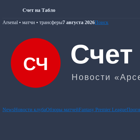
Счет на Табло
Skip
Arsenal • матчи • трансферы
7 августа 2026
Поиск
to
content
News
Новости клуба
Обзоры матчей
Fantasy Premier League
Прогн