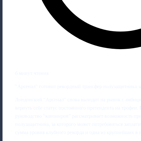
6 минут чтения
"Арсенал" готовит рекордный трансфер полузащитника за 
Лондонский "Арсенал" снова выходит на рынок с амбици
вернуть себе статус постоянного претендента на трофеи.
руководство "канониров" рассматривает возможность пр
полузащитника, за которого может потребоваться заплатит
сумма уровня клубного рекорда и одна из крупнейших в 