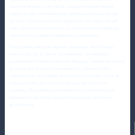
сюжетов мирового футбола, а каждый новый рекорд
одного из них автоматически превращался в вызов для
другого. Благодаря этому соперничеству вырос целый
пласт футбольной культуры: от споров болельщиков до
тактических разборов тренеров и аналитиков.
Повторный рекорд не просто добавляет португальцу
новую строчку в список достижений - он наглядно
подчёркивает главное качество Роналду: умение меняться,
не теряя при этом результативности. Смена клубов,
чемпионатов, партнёров по команде и игровых схем не
помешала ему двигаться на уровне, где и без того
единицы. Подобной адаптивностью и длительностью
карьеры в топе могут похвастаться лишь считанные
футболисты.