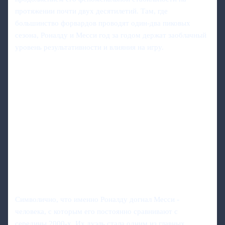
протяжении почти двух десятилетий. Там, где
большинство форвардов проводят один‑два пиковых
сезона, Роналду и Месси год за годом держат заоблачный
уровень результативности и влияния на игру.
Символично, что именно Роналду догнал Месси -
человека, с которым его постоянно сравнивают с
середины 2000‑х. Их дуэль стала одним из главных