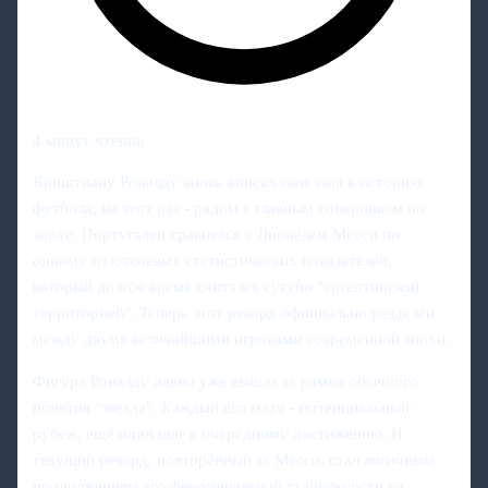
4 минут чтения
Криштиану Роналду вновь вписал свое имя в историю
футбола, на этот раз - рядом с главным соперником по
эпохе. Португалец сравнялся с Лионелем Месси по
одному из ключевых статистических показателей,
который долгое время считался сугубо "аргентинской
территорией". Теперь этот рекорд официально разделён
между двумя величайшими игроками современной эпохи.
Фигура Роналду давно уже вышла за рамки обычного
понятия "звезда". Каждый его матч - потенциальный
рубеж, ещё один шаг к очередному достижению. И
текущий рекорд, повторённый за Месси, стал логичным
продолжением его феноменальной стабильности на