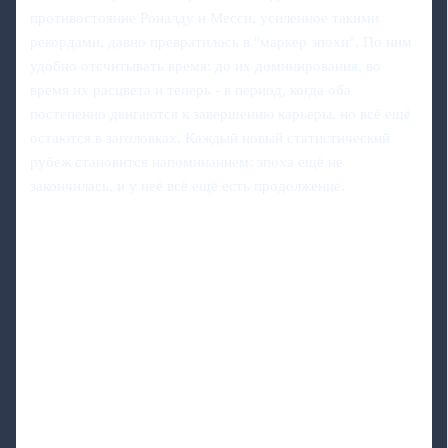
противостояние Роналду и Месси, усиленное такими
рекордами, давно превратилось в "маркер эпохи". По ним
удобно отсчитывать время: до их доминирования, во
время их расцвета и теперь - в период, когда оба
постепенно двигаются к завершению карьеры, но всё ещё
остаются в заголовках. Каждый новый статистический
рубеж становится напоминанием: эпоха ещё не
закончилась, и у неё всё ещё есть продолжение.