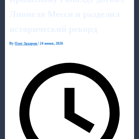
Лионеля Месси и разделил
исторический рекорд
By
Олег Захаров
/
24 июня, 2026