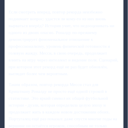
Если смотреть вперед, повтор рекорда неизбежно
поднимает вопрос: удастся ли кому‑то из них вновь
вырваться вперёд? История учит, что недооценивать ни
одного из двоих опасно. Роналду по‑прежнему
демонстрирует феноменальное отношение к
профессионализму, уровень физической готовности и
голевую жажду. Месси, в свою очередь, продолжает
влиять на игру через интеллект и видение поля. Сценарий,
при котором этот рекорд ещё не раз будет обновлён,
выглядит более чем вероятным.
Таким образом, повтор рекорда Месси стал для
Криштиану Роналду не просто ещё одной строкой в
статистике. Это яркий символ их общей футбольной
истории - дуэли, которая определила целую эпоху и
продолжает жить в каждом новом достижении обоих.
Португалец ещё раз показал: даже спустя многие годы на
вершине он остаётся игроком, способным не только