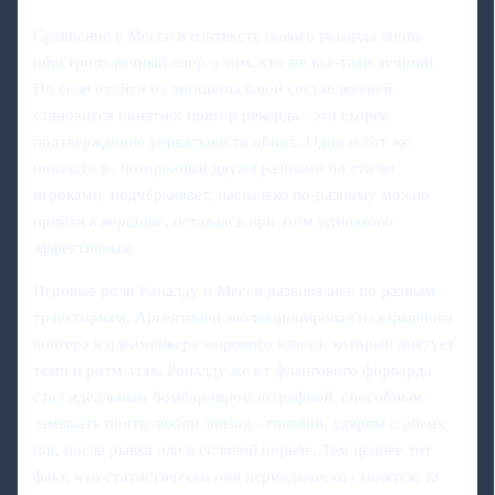
Сравнение с Месси в контексте нового рекорда вновь
обострило вечный спор о том, кто же всё‑таки лучший.
Но если отойти от эмоциональной составляющей,
становится понятно: повтор рекорда - это скорее
подтверждение уникальности обоих. Один и тот же
показатель, покорённый двумя разными по стилю
игроками, подчёркивает, насколько по‑разному можно
прийти к вершине, оставаясь при этом одинаково
эффективным.
Игровые роли Роналду и Месси развивались по разным
траекториям. Аргентинец эволюционировал из взрывного
вингера в плеймейкера мирового класса, который диктует
темп и ритм атак. Роналду же от флангового форварда
стал идеальным бомбардиром штрафной, способным
замыкать почти любой эпизод - головой, ударом с обеих
ног, после рывка или в силовой борьбе. Тем ценнее тот
факт, что статистически они периодически сходятся: за