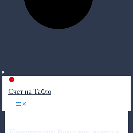
Счет на Табло
Криштиану Роналду догнал