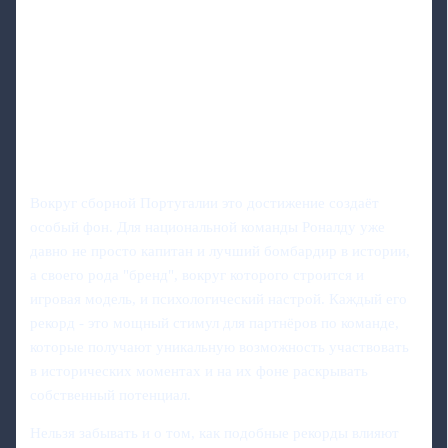
Вокруг сборной Португалии это достижение создаёт
особый фон. Для национальной команды Роналду уже
давно не просто капитан и лучший бомбардир в истории,
а своего рода "бренд", вокруг которого строится и
игровая модель, и психологический настрой. Каждый его
рекорд - это мощный стимул для партнёров по команде,
которые получают уникальную возможность участвовать
в исторических моментах и на их фоне раскрывать
собственный потенциал.
Нельзя забывать и о том, как подобные рекорды влияют