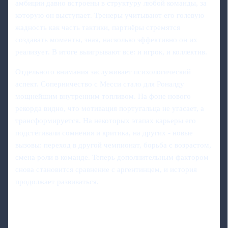
амбиции давно встроены в структуру любой команды, за
которую он выступает. Тренеры учитывают его голевую
жадность как часть тактики, партнёры стремятся
создавать моменты, зная, насколько эффективно он их
реализует. В итоге выигрывают все: и игрок, и коллектив.
Отдельного внимания заслуживает психологический
аспект. Соперничество с Месси стало для Роналду
мощнейшим внутренним топливом. На фоне нового
рекорда видно, что мотивация португальца не угасает, а
трансформируется. На некоторых этапах карьеры его
подстёгивали сомнения и критика, на других - новые
вызовы: переход в другой чемпионат, борьба с возрастом,
смена роли в команде. Теперь дополнительным фактором
снова становится сравнение с аргентинцем, и история
продолжает развиваться.