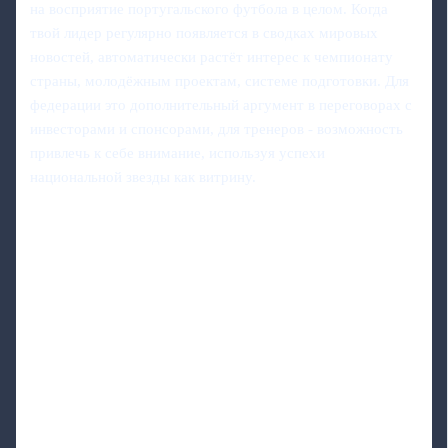
на восприятие португальского футбола в целом. Когда
твой лидер регулярно появляется в сводках мировых
новостей, автоматически растёт интерес к чемпионату
страны, молодёжным проектам, системе подготовки. Для
федерации это дополнительный аргумент в переговорах с
инвесторами и спонсорами, для тренеров - возможность
привлечь к себе внимание, используя успехи
национальной звезды как витрину.