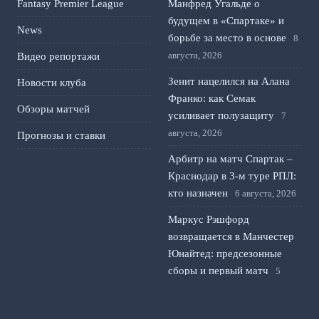
Fantasy Premier League
Манфред Угальде о
будущем в «Спартаке» и
News
борьбе за место в основе
8
августа, 2026
Видео репортажи
Зенит нацелился на Алана
Новости клуба
Франко: как Семак
Обзоры матчей
усиливает полузащиту
7
августа, 2026
Прогнозы и ставки
Арбитр на матч Спартак –
Краснодар в 3-м туре РПЛ:
кто назначен
6 августа, 2026
Маркус Рэшфорд
возвращается в Манчестер
Юнайтед: предсезонные
сборы и первый матч
5
августа, 2026
Унаи Эмери просит Астон