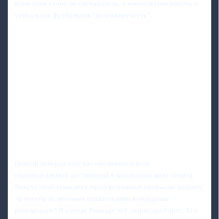
всем этим стоит не случайность, а многолетняя работа и
уникальная футбольная "долгоживучесть".
Повтор рекорда ещё раз обозначил и роль
индивидуальных достижений в командном виде спорта.
Вокруг этой темы регулярно возникают споры: не мешает
ли погоня за личными показателями командным
результатам? В случае Роналду всё скорее наоборот. Его