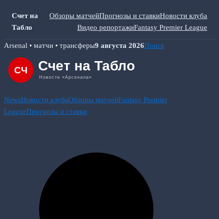
Счет на
Обзоры матчей
Прогнозы и ставки
Новости клуба
Табло
Видео репортажи
Fantasy Premier League
Skip
Arsenal • матчи • трансферы
9 августа 2026
Поиск
to
content
News
Новости клуба
Обзоры матчей
Fantasy Premier
League
Прогнозы и ставки