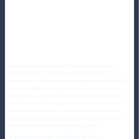
Для молодого поколения футболистов достижения
Роналду и Месси стали своеобразной планкой
невозможного. Раньше рекордные цифры казались чем‑то
из области мифов, связанным с легендами прошлого.
Теперь имеем двоих людей, которые на глазах у целого
поколения переписали статистику, сделав её почти
нереалистичной для тех, кто только входит в большой
футбол. Повторение рекорда - ещё один акцент на том,
насколько высоко в итоге поднялась планка.
В контексте развития европейского футбола