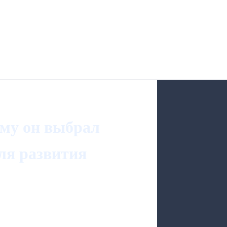
ему он выбрал
ля развития