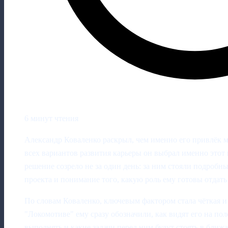
6 минут чтения
Александр Коваленко раскрыл, чем именно его привлёк 
всех вариантов развития карьеры он выбрал именно этот
решение созрело не за один день: за ним стояли подробн
проекта и понимание того, какую роль ему готовы отдать
По словам Коваленко, ключевым фактором стала чёткая и
"Локомотиве" ему сразу обозначили, как видят его на по
выполнять и какие задачи перед ним будут стоять в бли