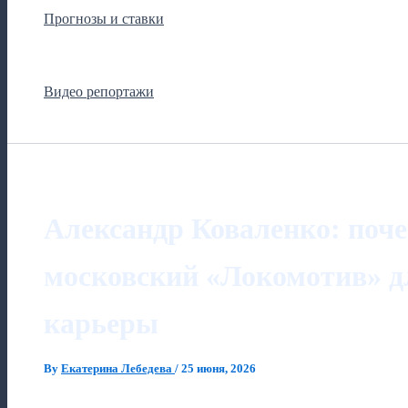
Прогнозы и ставки
Видео репортажи
Александр Коваленко: поч
московский «Локомотив» д
карьеры
By
Екатерина Лебедева
/
25 июня, 2026