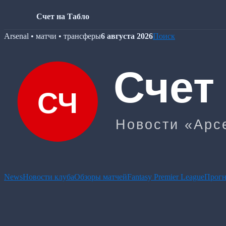
Счет на Табло
Skip
Arsenal • матчи • трансферы
6 августа 2026
Поиск
to
content
News
Новости клуба
Обзоры матчей
Fantasy Premier League
Прогн