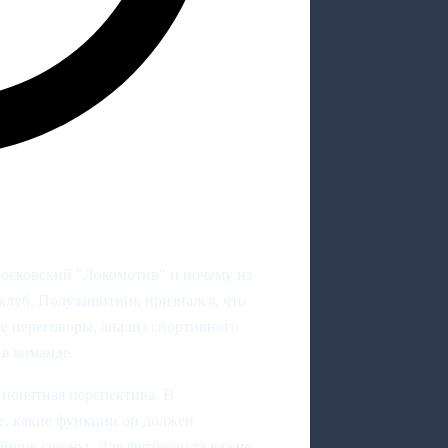
московский "Локомотив" и почему из
 клуб. Полузащитник признался, что
ые переговоры, анализ спортивного
 в команде.
 понятная перспектива. В
ле, какие функции он должен
жайшие сезоны. Для футболиста важно