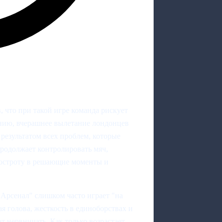
 что при такой игре команда рискует
ению, вчерашнее вылетание лондонцев
результатом всех проблем, которые
родолжает контролировать мяч,
т остроту в решающие моменты и
Арсенал" слишком часто играет "на
ная голова, жесткость в единоборствах и
 нервничать. Как только возрастает