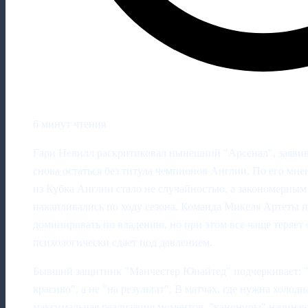
6 минут чтения
Гари Невилл раскритиковал нынешний "Арсенал", заявив,
снова остаться без титула чемпионов Англии. По его мн
из Кубка Англии стало не случайностью, а закономерным 
накапливались по ходу сезона. Команда Микеля Артеты п
доминировать по владению, но при этом все чаще теряе
психологически сдает под давлением.
Бывший защитник "Манчестер Юнайтед" подчеркивает: "
красиво", а не "на результат". В матчах, где нужна холод
максимальная реализация моментов, "канониры" начинают