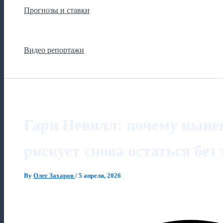
Прогнозы и ставки
Видео репортажи
Гари Невилл: почему нын
рискует снова остаться без
By
Олег Захаров
/
5 апреля, 2026