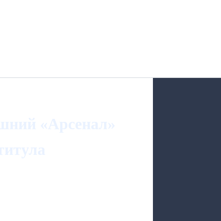
ешний «Арсенал»
 титула