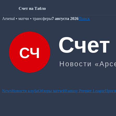
Счет на Табло
Skip
Arsenal • матчи • трансферы
7 августа 2026
Поиск
to
content
News
Новости клуба
Обзоры матчей
Fantasy Premier League
Прогн