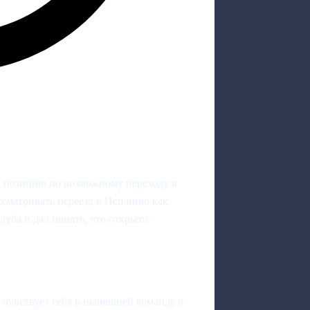
 позицию по возможному переходу в
ссматривать переезд в Испанию как
луба и дал понять, что открыто
 чувствует себя в нынешней команде и