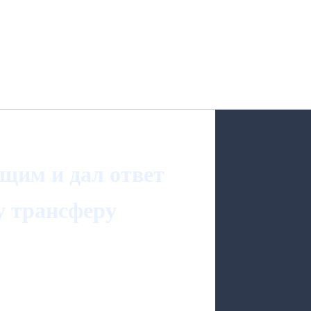
ущим и дал ответ
у трансферу