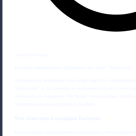
5 минут чтения
Бастони определился с будущим и дал ответ "Барселоне"
Итальянский защитник Алессандро Бастони сформировал
"Барселону" и, по данным из окружения игрока, готов ра
реальный шаг в карьере. Футболист не исключает смену к
относится к идее выступать в Ла Лиге.
Что известно о позиции Бастони
Бастони ранее неоднократно подчеркивал, что комфортно