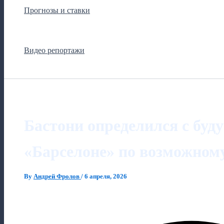
Прогнозы и ставки
Видео репортажи
Бастони определился с буд
«Барселоне» по возможном
By
Андрей Фролов
/
6 апреля, 2026