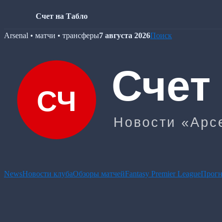
Счет на Табло
Skip
Arsenal • матчи • трансферы
7 августа 2026
Поиск
to
content
News
Новости клуба
Обзоры матчей
Fantasy Premier League
Прогн