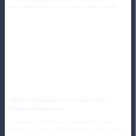
переключать каналы в момент первого забитого мяча.
Интеллектуальные уведомления: чтобы
телефон не взрывался
Следующий слой — алгоритм оповещений. Грубый
вариант, когда каждое событие приходит пушем, быстро