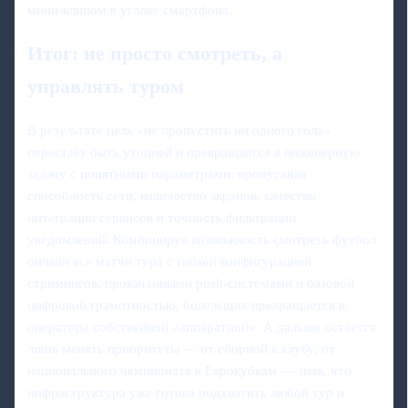
мини‑клипом в уголке смартфона.
Итог: не просто смотреть, а
управлять туром
В результате цель «не пропустить ни одного гола»
перестаёт быть утопией и превращается в инженерную
задачу с понятными параметрами: пропускная
способность сети, количество экранов, качество
интеграции сервисов и точность фильтрации
уведомлений. Комбинируя возможность смотреть футбол
онлайн все матчи тура с гибкой конфигурацией
стримингов, прокачанными push‑системами и базовой
цифровой грамотностью, болельщик превращается в
оператора собственной «аппаратной». А дальше остаётся
лишь менять приоритеты — от сборной к клубу, от
национального чемпионата к Еврокубкам — зная, что
инфраструктура уже готова подхватить любой тур и