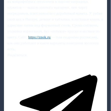
из микрофибры с логотипом и партию наградных
плакеток — вышло намного выгоднее, чем через
посредников, плюс помогли с доработкой макета. У ребят
свой цех в Питере, делают и таблички, и гостевые книги, и
адресные папки под фирменный стиль. Сроки соблюли,
упаковка нормальная, без «потеков» краски и косяков по
цвету. Сайт:
https://znok.ru
— там подробно расписано,
как они работают и какие варианты нанесения логотипа
есть.
Поделиться