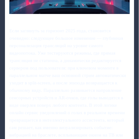
Если заглянуть за горизонт 2025 года, становится
очевидно: следующее большое изменение — глубинная
персонализация трансляций на уровне самого
видеопотока. Уже тестируются режимы, где прямая
трансляция не статична, а динамически редактируется
сервером под пользователя: при ключевом моменте в
параллельном матче ваш основной стрим автоматически
уходит в split‑screen, а после эпизода возвращается к
обычному виду. Параллельно развивается направление
сенсорных устройств и AR‑очков, где голы выводятся в
виде оверлея поверх любого контента. В этой логике
онлайн сервис уведомлений о голах в реальном времени
превращается в интеллектуального ассистента, который
сам решает, как именно визуализировать событие:
вибрацией на браслете, всплывающим окном на ТВ или