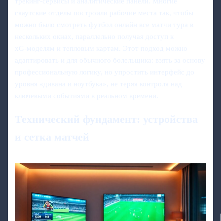
трекинг‑сервисы и аналитические панели. Многие
скаутские отделы построили рабочие места так, чтобы
можно было смотреть футбол онлайн все матчи тура в
нескольких окнах, параллельно получая доступ к
xG‑моделям и тепловым картам. Этот подход можно
адаптировать и для обычного болельщика: взять за основу
профессиональную логику, но упростить интерфейс до
уровня «дивана и ноутбука», не теряя контроля над
ключевыми событиями в реальном времени.
Технический фундамент: устройства
и сетка матчей