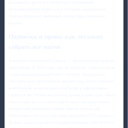
пассивного зрителя в оператора собственной
мультимедийной режиссуры, который динамически
перераспределяет внимание между параллельными
играми.
Подписки и права: как легально
собрать все матчи
Ключевой технический барьер — фрагментация прав на
трансляции. В 2025 году уже не работает старая модель
«один канал показывает всё», поэтому подписка на
просмотр всех футбольных матчей тура часто означает
комбинацию из нескольких платформ и официальных
сервисов лиг. Чтобы не тратить время в день тура, имеет
смысл один раз составить карту прав: где показывают
конкретный чемпионат, какие пакеты нужны для
Еврокубков, что доступно через клубные OTT‑сервисы.
Дальше задача сводится к рационализации: свести всё в