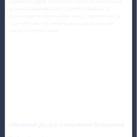
единый интерфейс через смарт‑ТВ или медиаприставку,
разложить приложения по «горячим клавишам» и
протестировать переключение между стримами ещё до
стартового свистка, минимизируя риск технических
накладок во время голов.
Обучающие ресурсы для прокачки болельщика