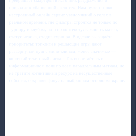
превращает смартфон в источник раздражения и
приводит к «баннерной слепоте». Нам нужен тонко
настроенный онлайн сервис уведомлений о голах в
реальном времени, где фильтры строятся не только по
турниру и клубам, но и по контексту: важность матча,
статус игрока, стадия турнира. В идеале вы задаёте
приоритеты: топ‑лиги и решающие игры дают
развёрнутый пуш с мини‑клипом, менее значимые —
короткий текстовый сигнал. Так вы остаётесь в
информационном поле по всем параллельным матчам, но
не тратите когнитивный ресурс на несущественные
события, сохраняя фокус на выбранном основном экране.