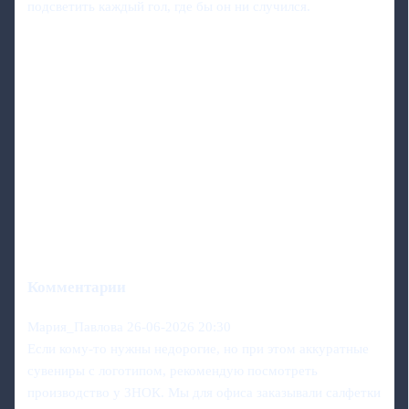
подсветить каждый гол, где бы он ни случился.
Комментарии
Мария_Павлова
26-06-2026 20:30
Если кому-то нужны недорогие, но при этом аккуратные
сувениры с логотипом, рекомендую посмотреть
производство у ЗНОК. Мы для офиса заказывали салфетки