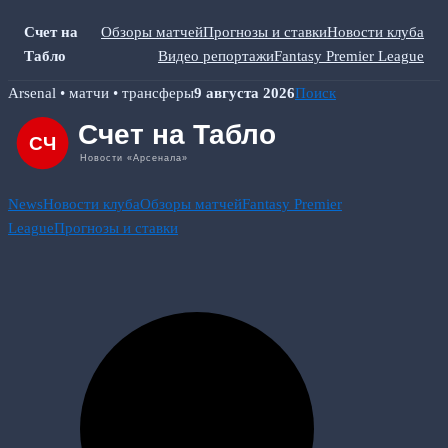
Счет на
Обзоры матчей
Прогнозы и ставки
Новости клуба
Табло
Видео репортажи
Fantasy Premier League
Skip
Arsenal • матчи • трансферы
9 августа 2026
Поиск
to
content
News
Новости клуба
Обзоры матчей
Fantasy Premier
League
Прогнозы и ставки