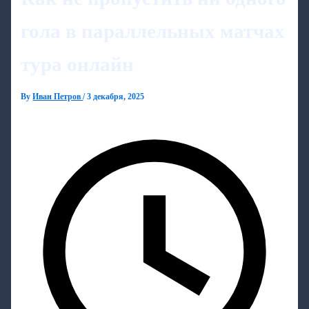
гола в параллельных матчах
тура онлайн
By
Иван Петров
/
3 декабря, 2025