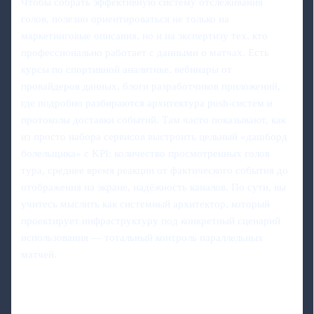
Чтобы собрать эффективную систему отслеживания
голов, полезно ориентироваться не только на
маркетинговые описания, но и на экспертизу тех, кто
профессионально работает с данными о матчах. Есть
курсы по спортивной аналитике, вебинары от
провайдеров данных, блоги разработчиков приложений,
где подробно разбираются архитектура push‑систем и
протоколы доставки событий. Там часто показывают, как
из просто набора сервисов выстроить цельный «дашборд
болельщика» с KPI: количество просмотренных голов
тура, среднее время реакции от фактического события до
отображения на экране, надёжность каналов. По сути, вы
учитесь мыслить как системный архитектор, который
проектирует инфраструктуру под конкретный сценарий
использования — тотальный контроль параллельных
матчей.