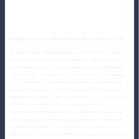
Кейсы сервисов, которые уже решили проблему
На рынке давно сформировались экосистемы, где одно
лучшее приложение для отслеживания голов в футболе
интегрировано сразу с несколькими видеоплатформами.
Типовой кейс: пользователь авторизуется в приложении
лиги, привязывает стриминговый аккаунт и формирует
«матрицу интереса» — любимые клубы, национальные
первенства, игроков. При голе в одном из отслеживаемых
матчей приложение не просто присылает пуш, а
предлагает мгновенный переход к нужному стриму или
компактный клип в «картинке в картинке», не прерывая
основной просмотр. Такие проекты тестируются и в
Европе, и в России, постепенно превращая болельщика из