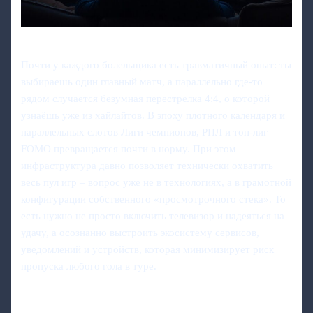
Почти у каждого болельщика есть травматичный опыт: ты
выбираешь один главный матч, а параллельно где‑то
рядом случается безумная перестрелка 4:4, о которой
узнаёшь уже из хайлайтов. В эпоху плотного календаря и
параллельных слотов Лиги чемпионов, РПЛ и топ‑лиг
FOMO превращается почти в норму. При этом
инфраструктура давно позволяет технически охватить
весь пул игр – вопрос уже не в технологиях, а в грамотной
конфигурации собственного «просмотрочного стека». То
есть нужно не просто включить телевизор и надеяться на
удачу, а осознанно выстроить экосистему сервисов,
уведомлений и устройств, которая минимизирует риск
пропуска любого гола в туре.