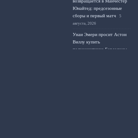
возвращается в Манчестер
Юнайтед: предсезонные
сборы и первый матч
5
августа, 2026
Унаи Эмери просит Астон
Виллу купить
полузащитника Барселоны
4 августа, 2026
© 2026 Счет на Табло
Новости «Арсенала»
Fantasy Premier League
News
Видео репортажи
Новости клуба