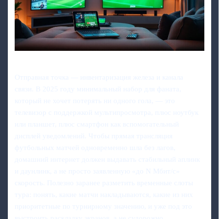
Отправная точка — инвентаризация железа и канала
связи. В 2025 году минимальный набор для фаната,
который не хочет потерять ни одного гола, — это
телевизор с поддержкой мультипросмотра, плюс ноутбук
или планшет, плюс смартфон как вспомогательный
дисплей уведомлений. Чтобы прямая трансляция
футбольных матчей одновременно шла без лагов,
домашний интернет должен выдавать стабильный аплинк
и даунлинк, а не просто заявленную «до N Мбит/с»
скорость. Полезно заранее разметить временные слоты
тура: понять, какие матчи накладываются, какие из них
приоритетные по турнирному значению, и уже под это
выстроить раскладку экранов, а не судорожно