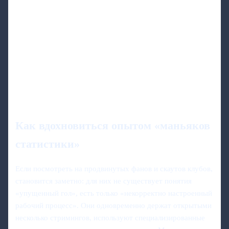
Как вдохновиться опытом «маньяков
статистики»
Если посмотреть на продвинутых фанов и скаутов клубов,
становится заметно: для них не существует понятия
«упущенный гол», есть только «некорректно настроенный
рабочий процесс». Они одновременно держат открытыми
несколько стримингов, используют специализированные