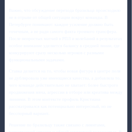
Важно, что обсуждение перехода бразильца происходило
не в отрыве от общей ситуации вокруг команды. В
Петербурге понимают: каждое усиление должно быть
точечным, а не ради самого факта громкого трансфера.
После непростых матчей в РПЛ и колебаний в результатах
особое внимание уделяется балансу в средней линии, где
конкурируют сразу несколько игроков с разными
функциональными задачами.
Ставка делается на то, чтобы новая фигура в центре поля
не дублировала уже имеющиеся качества, а добавляла то,
чего команде действительно не хватает: более быстрого
продвижения мяча, агрессии в отборе или креатива между
линиями. В этом контексте профиль Кристиана
рассматривался как потенциально интересный, но не
бесспорный вариант.
Решение по бразильцу также связано с лимитами,
регистрацией игроков и общей зарплатной ведомостью. В