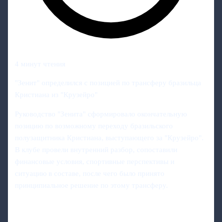
4 минут чтения
"Зенит" определился с позицией по трансферу бразильца
Кристиана из "Крузейро"
Руководство "Зенита" сформировало окончательную
позицию по возможному переходу бразильского
полузащитника Кристиана, выступающего за "Крузейро".
В клубе провели внутренний разбор, сопоставили
финансовые условия, спортивные перспективы и
ситуацию в составе, после чего было принято
принципиальное решение по этому трансферу.