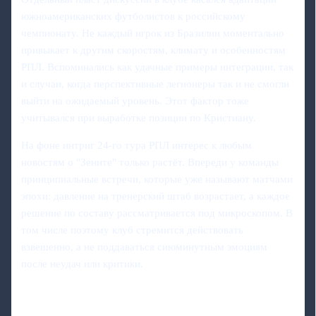
южноамериканских футболистов к российскому
чемпионату. Не каждый игрок из Бразилии моментально
привыкает к другим скоростям, климату и особенностям
РПЛ. Вспоминались как удачные примеры интеграции, так
и случаи, когда перспективные легионеры так и не смогли
выйти на ожидаемый уровень. Этот фактор тоже
учитывался при выработке позиции по Кристиану.
На фоне интриг 24-го тура РПЛ интерес к любым
новостям о "Зените" только растёт. Впереди у команды
принципиальные встречи, которые уже называют матчами
эпохи: давление на тренерский штаб возрастает, а каждое
решение по составу рассматривается под микроскопом. В
том числе поэтому клуб стремится действовать
взвешенно, а не поддаваться сиюминутным эмоциям
после неудач или критики.