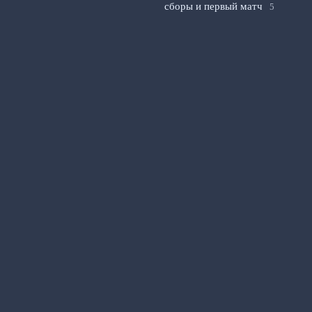
сборы и первый матч
5
августа, 2026
Унаи Эмери просит Астон
Виллу купить
полузащитника Барселоны
4 августа, 2026
© 2026 Счет на Табло
Новости «Арсенала»
Fantasy Premier League
News
Видео репортажи
Новости клуба
Обзоры матчей