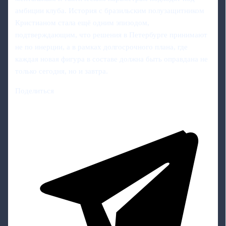
амбиции клуба. История с бразильским полузащитником
Кристианом стала ещё одним эпизодом,
подтверждающим, что решения в Петербурге принимают
не по инерции, а в рамках долгосрочного плана, где
каждая новая фигура в составе должна быть оправдана не
только сегодня, но и завтра.
Поделиться