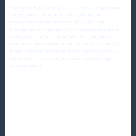
Решение по Кристиану показывает, что клуб продолжает
придерживаться принципа: не каждый интерес
автоматически превращается в сделку. Сначала -
холодный расчёт и анализ, потом - конкретные шаги. В
итоге, даже если болельщики рассчитывали увидеть
очередного бразильского новичка в сине-бело-голубой
форме, в Петербурге предпочитают двигаться в русле
общей стратегии, а не поддаваться ажиотажу вокруг
громкого имени.