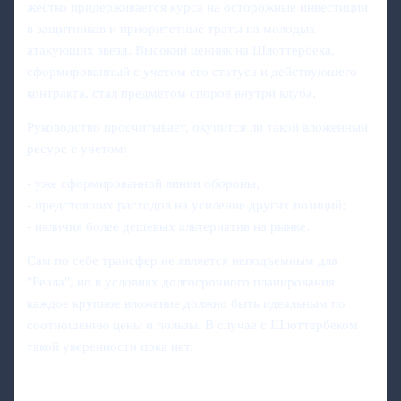
жестко придерживается курса на осторожные инвестиции
в защитников и приоритетные траты на молодых
атакующих звезд. Высокий ценник на Шлоттербека,
сформированный с учетом его статуса и действующего
контракта, стал предметом споров внутри клуба.
Руководство просчитывает, окупится ли такой вложенный
ресурс с учетом:
- уже сформированной линии обороны;
- предстоящих расходов на усиление других позиций;
- наличия более дешевых альтернатив на рынке.
Сам по себе трансфер не является неподъемным для
"Реала", но в условиях долгосрочного планирования
каждое крупное вложение должно быть идеальным по
соотношению цены и пользы. В случае с Шлоттербеком
такой уверенности пока нет.