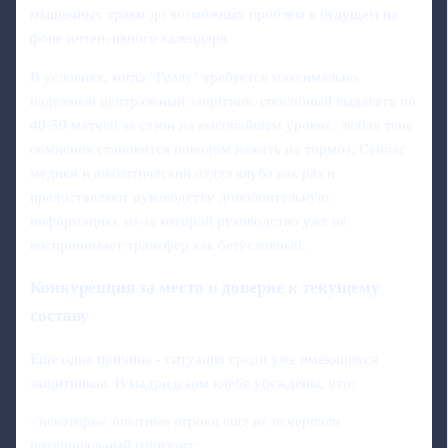
мышечных травм до возможных проблем в будущем на
фоне интенсивного календаря.
В условиях, когда "Реалу" требуется максимально
надежный центральный защитник, способный выдавать по
40-50 матчей за сезон на высочайшем уровне, любая тень
сомнения становится поводом нажать на тормоз. Сейчас
медики и аналитический отдел клуба как раз и
предоставляют руководству дополнительную
информацию, из‑за которой руководство уже не
воспринимает трансфер как безусловный.
Конкуренция за место и доверие к текущему
составу
Еще одна причина - ситуация среди уже имеющихся
защитников. В мадридском клубе убеждены, что:
- некоторые опытные игроки еще не исчерпали
потенциальный горизонт;