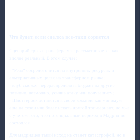
Что будет, если сделка все-таки сорвется
Сценарий срыва трансфера уже рассматривается как
вполне реальный. В этом случае:
- "Реал" сосредоточится на внутренних ресурсах и
альтернативных целях на трансферном рынке;
- клуб сможет перераспределить бюджет на другие
позиции, возможно, усилив атаку или полузащиту;
- Шлоттербек останется в своей команде как минимум
еще на сезон или будет искать другой топ‑вариант, но уже
с учетом того, что потенциальный переход в Мадрид не
состоялся.
Для мадридцев такой исход не станет катастрофой, но в