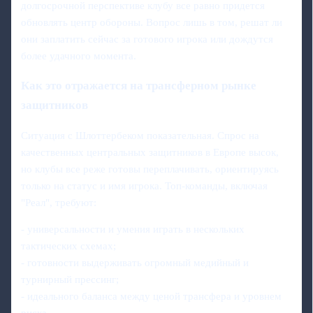
долгосрочной перспективе клубу все равно придется
обновлять центр обороны. Вопрос лишь в том, решат ли
они заплатить сейчас за готового игрока или дождутся
более удачного момента.
Как это отражается на трансферном рынке
защитников
Ситуация с Шлоттербеком показательная. Спрос на
качественных центральных защитников в Европе высок,
но клубы все реже готовы переплачивать, ориентируясь
только на статус и имя игрока. Топ‑команды, включая
"Реал", требуют:
- универсальности и умения играть в нескольких
тактических схемах;
- готовности выдерживать огромный медийный и
турнирный прессинг;
- идеального баланса между ценой трансфера и уровнем