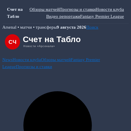
Счет на
Обзоры матчей
Прогнозы и ставки
Новости клуба
Табло
Видео репортажи
Fantasy Premier League
Skip
Arsenal • матчи • трансферы
9 августа 2026
Поиск
to
content
News
Новости клуба
Обзоры матчей
Fantasy Premier
League
Прогнозы и ставки