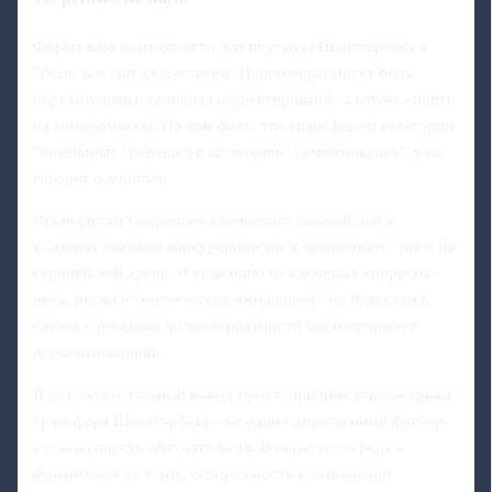
Формально возможности для перехода Шлоттербека в
"Реал" все еще существуют. Переговоры могут быть
перезапущены, условия скорректированы, а клубы - пойти
на компромиссы. Но сам факт, что трансфер из категории
"очевидных" перешел в категорию "сомнительных", уже
говорит о многом.
Руководство мадридцев взвешивает каждый шаг в
условиях высокой конкуренции как в чемпионате, так и на
европейской арене. И если один из ключевых вопросов -
цена, риски и соответствие ожиданиям - не будет снят,
сделка с большой долей вероятности так и останется
нереализованной.
В результате главный вывод прост: причина угрозы срыва
трансфера Шлоттербека - не один‑единственный фактор,
а совокупность обстоятельств. В первую очередь -
финансовые условия, осторожность в отношении