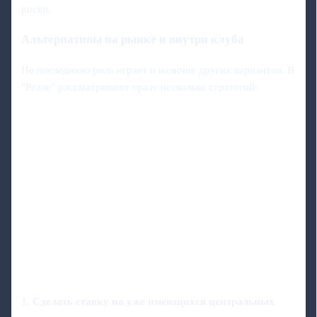
риски.
Альтернативы на рынке и внутри клуба
Не последнюю роль играет и наличие других вариантов. В
"Реале" рассматривают сразу несколько стратегий:
1.
Сделать ставку на уже имеющихся центральных