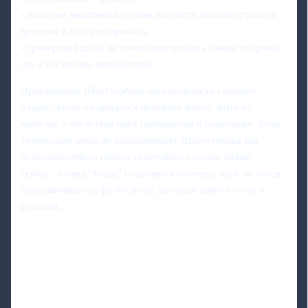
- молодые защитники готовы получить больше игрового
времени и прогрессировать;
- тренерский штаб не хочет перегружать линию обороны,
где и так велика конкуренция.
Приглашение Шлоттербека автоматически смещает
баланс. Кому‑то придется потерять место, кому‑то -
минуты, а это всегда риск напряжения в раздевалке. Если
тренерский штаб не воспринимает Шлоттербека как
безоговорочного игрока стартового состава прямо
сейчас, логика "Реала" становится понятна: клуб не готов
переплачивать за футболиста, который начнет сезон в
ротации.