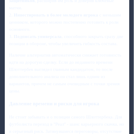
защитников
, расширив им роль и доверив ключевые
матчи.
2.
Инвестировать в более молодого игрока
с меньшим
ценником, которого можно постепенно готовить к роли
основного.
3.
Подписать универсала
, способного закрыть сразу две
позиции в обороне, чтобы увеличить гибкость состава.
Наличие альтернатив автоматически снижает готовность
идти на дорогую сделку. Если до недавнего времени
Шлоттербек выглядел главным кандидатом, то после
дополнительного анализа он стал лишь одним из
вариантов, причем не самым очевидным с точки зрения
цены.
Давление времени и риски для игрока
Не стоит забывать и о позиции самого Шлоттербека. Для
футболиста переход в "Реал" - шанс карьерного скачка, но
и серьезный риск. Затянувшиеся переговоры, отсутствие