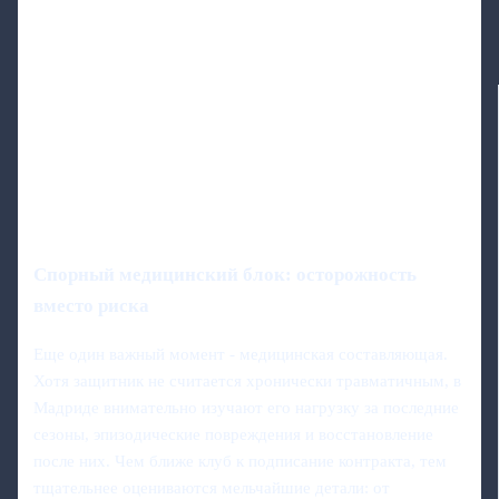
Спорный медицинский блок: осторожность
вместо риска
Еще один важный момент - медицинская составляющая.
Хотя защитник не считается хронически травматичным, в
Мадриде внимательно изучают его нагрузку за последние
сезоны, эпизодические повреждения и восстановление
после них. Чем ближе клуб к подписание контракта, тем
тщательнее оцениваются мельчайшие детали: от