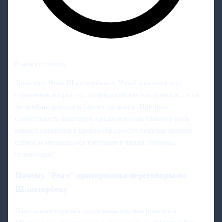
6 минут чтения
Трансфер Нико Шлоттербека в "Реал" оказался под
серьезным вопросом: мадридский клуб задумался, стоит
ли вообще доводить сделку до конца. Причина -
совокупность факторов, среди которых главную роль
играют сомнения в целесообразности покупки именно
сейчас и меняющаяся ситуация в линии обороны
"сливочных".
Почему "Реал" притормозил переговоры по
Шлоттербеку
Изначально переход защитника рассматривался в