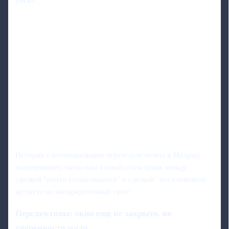
риска.
История с потенциальным переходом немца в Мадрид
подчеркивает, насколько тонкой стала грань между
сделкой "почти согласованной" и сделкой "поставленной
на паузу на неопределенный срок".
Перспективы: окно еще не закрыто, но
уверенности мало