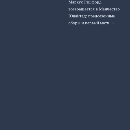
Маркус Рэшфорд
возвращается в Манчестер
Юнайтед: предсезонные
сборы и первый матч
5
августа, 2026
© 2026 Счет на Табло
Новости «Арсенала»
Fantasy Premier League
News
Видео репортажи
Новости клуба
Обзоры матчей
Прогнозы и ставки