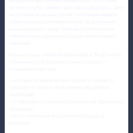
Мадриде как практически решенное дело. Шлоттербек
подходит под все ключевые критерии клуба: возраст, опыт
выступлений на высоком уровне, тактическая гибкость,
умение начинать атаки первым пасом. На фоне поиска
замены ушедшему лидеру обороны и необходимости
обновлять центр защиты кандидатура немца выглядела
идеальной.
Однако по мере углубления переговоров в "Реале" начали
осторожничать. Руководство столкнулось сразу с
несколькими вопросами:
- насколько оправдана высокая стоимость трансфера;
- подходит ли игрок по медицинским и физическим
показателям;
- не заблокирует ли его приход развитие уже имеющихся
защитников;
- как это скажется на общей структуре зарплат в
раздевалке.