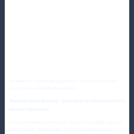
На каком‑то этапе в Мадриде перестали рассматривать
эту сделку как безальтернативную.
Финансовый фактор: трансфер не вписывается в
новую стратегию
Одна из ключевых причин, по которой трансфер оказался
под угрозой, - финансовая. "Реал" в последние годы