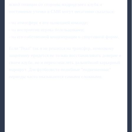
ясной позиции со стороны мадридского клуба и
постоянные утечки в СМИ могут негативно сказаться:
- на атмосфере в его нынешней команде;
- на восприятии игрока болельщиками;
- на его собственной концентрации и спортивной форме.
Если "Реал" так и не решится на трансфер, немецкому
защитнику придется не только восстанавливать доверие в
своем клубе, но и переосмыслять дальнейший карьерный
маршрут. Для футболиста подобные "подвешенные"
периоды часто оказываются самыми сложными.