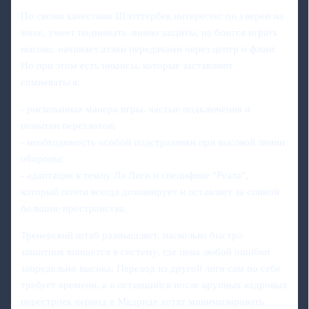
По своим качествам Шлоттербек интересен: он уверен на
мяче, умеет поднимать линию защиты, не боится играть
высоко, начинает атаки передачами через центр и фланг.
Но при этом есть нюансы, которые заставляют
сомневаться:
- рискованная манера игры, частые подключения и
попытки перехватов;
- необходимость особой подстраховки при высокой линии
обороны;
- адаптация к темпу Ла Лиги и специфике "Реала",
который почти всегда доминирует и оставляет за спиной
большие пространства.
Тренерский штаб размышляет, насколько быстро
защитник впишется в систему, где цена любой ошибки
запредельно высока. Переход из другой лиги сам по себе
требует времени, а в оставшийся после крупных кадровых
перестроек период в Мадриде хотят минимизировать