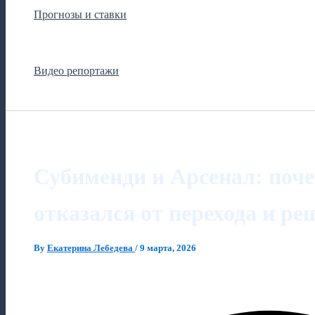
Прогнозы и ставки
Видео репортажи
Субименди и Арсенал: поч
отказался от перехода и ре
By
Екатерина Лебедева
/
9 марта, 2026