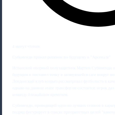
4 минут чтения
Субименди принял решение по будущему в "Арсенале"
Испанский опорный полузащитник Мартин Субименди о
будущим и поставил точку в затянувшейся саге вокруг во
Лондонский клуб всерьёз рассматривал футболиста в каче
однако на данном этапе трансфер не состоится: игрок дал 
команду ближайшим временем.
Субименди, проводящий один из лучших сезонов в карьер
подряд фигурирует в списке приоритетных целей "канони