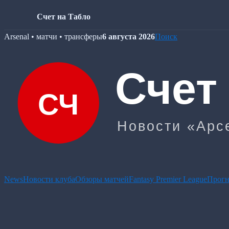
Счет на Табло
Skip
Arsenal • матчи • трансферы
6 августа 2026
Поиск
to
content
News
Новости клуба
Обзоры матчей
Fantasy Premier League
Прогн