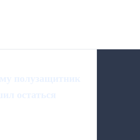
ему полузащитник
шил остаться