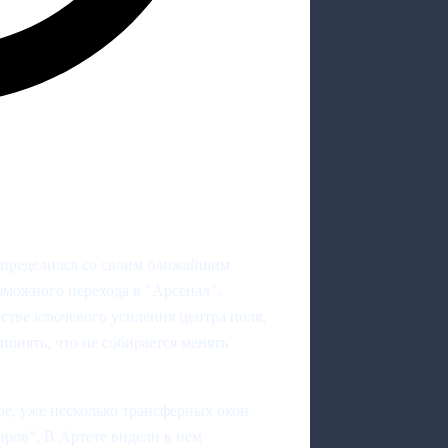
пределился со своим ближайшим
зможного перехода в "Арсенал".
стве ключевого усиления центра поля,
понять, что не собирается менять
е, уже несколько трансферных окон
ров". В Артете видели в нём