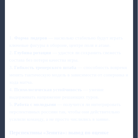
1.
Форма лидеров
— насколько стабильно будут играть
ключевые фигуры в обороне, центре поля и атаке.
2.
Глубина ротации
— удастся ли сохранить свежесть
состава без потери качества игры.
3.
Гибкость тренерского штаба
— способность вовремя
менять тактическую модель в зависимости от соперника и
хода матча.
4.
Психологическая устойчивость
— умение
выдерживать напряжение решающих туров.
5.
Работа с молодыми
— получится ли интегрировать
перспективных россиян так, чтобы они действительно
усилили команду, а не просто числились в заявке.
Перспективы «Зенита»: вывод по оценке