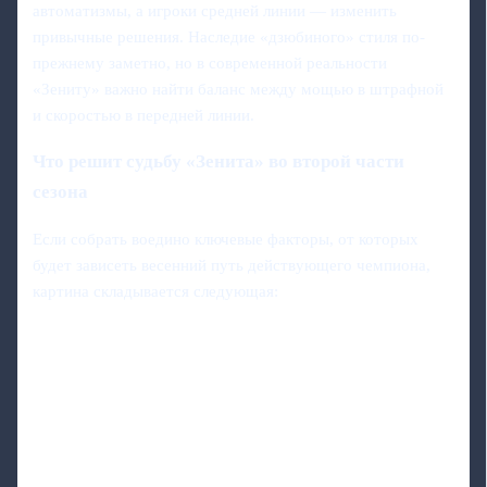
автоматизмы, а игроки средней линии — изменить
привычные решения. Наследие «дзюбиного» стиля по-
прежнему заметно, но в современной реальности
«Зениту» важно найти баланс между мощью в штрафной
и скоростью в передней линии.
Что решит судьбу «Зенита» во второй части
сезона
Если собрать воедино ключевые факторы, от которых
будет зависеть весенний путь действующего чемпиона,
картина складывается следующая: