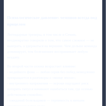
Психологическое давление: чемпион всегда под
прицелом
Легендарные тренеры, в том числе и Семин,
неоднократно говорили о том, что самое сложное — не
выиграть, а удержаться на вершине. Чем дольше команда
доминирует, тем болезненнее воспринимает любую
неудачу.
Во второй части сезона возрастает влияние:
- медийного фона — любая серия без побед немедленно
превращается в разговоры о «конце эпохи»;
- внутреннего напряжения — игроки ощущают риск
потерять титул и начинают ошибаться там, где осенью
действовали спокойно;
- ожиданий болельщиков — терпимость к ничьим