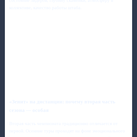
состояние лидеров, глубину скамейки, атмосферу в
коллективе, качество работы штаба.
«Зенит» на дистанции: почему вторая часть
сезона — особая
Вторая часть чемпионата традиционно отличается от
первой. Осенние туры проходят на фоне эмоционального