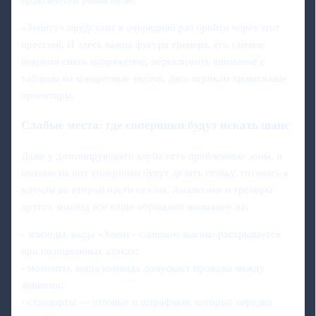
практически равна нулю.
«Зениту» предстоит в очередной раз пройти через этот
прессинг. И здесь важна фигура тренера, его умение
вовремя снять напряжение, переключить внимание с
таблицы на конкретные задачи, дать игрокам правильные
ориентиры.
Слабые места: где соперники будут искать шанс
Даже у доминирующего клуба есть проблемные зоны, и
именно на них соперники будут делать ставку, готовясь к
матчам во второй части сезона. Аналитики и тренеры
других команд все чаще обращают внимание на:
- эпизоды, когда «Зенит» слишком высоко раскрывается
при позиционных атаках;
- моменты, когда команда допускает провалы между
линиями;
- стандарты — угловые и штрафные, которые нередко