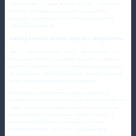
национальных турнирах. Именно поэтому к сине-бело-
голубым требования всегда выше, чем к любому
сопернику, а любые осечки моментально становятся
темой для обсуждений.
Фактор Семина: мнение тренера с авторитетом
Для российского футбола Семин — фигура особая. Его
слова редко сводятся к дежурным фразам: за оценками
опытного специалиста стоит огромный багаж работы на
высоком уровне, умение чувствовать команду, сезонный
ритм и психологическое состояние игроков.
Когда такой тренер оценивает шансы «Зенита» на
успешную вторую часть чемпионата, это всегда повод не
только обсудить его позицию, но и трезво взглянуть на
текущий расклад в лиге. Семин, опираясь на опыт, в
подобных случаях обычно учитывает не только
турнирную таблицу, но и более тонкие моменты: