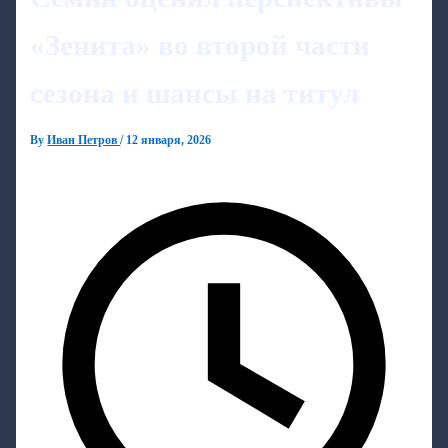
«Зенита» во второй части
сезона и шансы на титул
By
Иван Петров
/
12 января, 2026