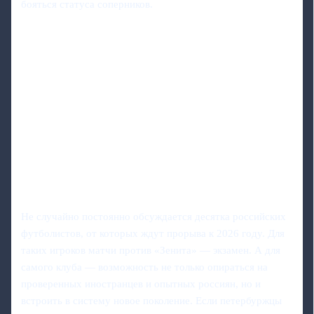
бояться статуса соперников.
Не случайно постоянно обсуждается десятка российских
футболистов, от которых ждут прорыва к 2026 году. Для
таких игроков матчи против «Зенита» — экзамен. А для
самого клуба — возможность не только опираться на
проверенных иностранцев и опытных россиян, но и
встроить в систему новое поколение. Если петербуржцы