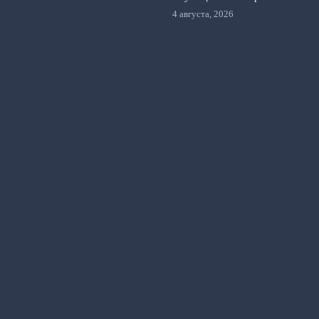
4 августа, 2026
© 2026 Счет на Табло
Новости «Арсенала»
Fantasy Premier League
News
Видео репортажи
Новости клуба
Обзоры матчей
Прогнозы и ставки