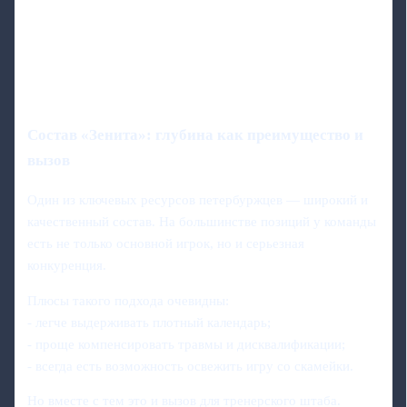
Состав «Зенита»: глубина как преимущество и
вызов
Один из ключевых ресурсов петербуржцев — широкий и
качественный состав. На большинстве позиций у команды
есть не только основной игрок, но и серьезная
конкуренция.
Плюсы такого подхода очевидны:
- легче выдерживать плотный календарь;
- проще компенсировать травмы и дисквалификации;
- всегда есть возможность освежить игру со скамейки.
Но вместе с тем это и вызов для тренерского штаба.