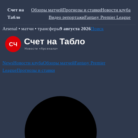
Счет на
Обзоры матчей
Прогнозы и ставки
Новости клуба
Табло
Видео репортажи
Fantasy Premier League
Skip
Arsenal • матчи • трансферы
9 августа 2026
Поиск
to
content
News
Новости клуба
Обзоры матчей
Fantasy Premier
League
Прогнозы и ставки