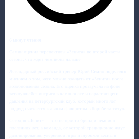
6 минут чтения
Семин оценил перспективы «Зенита» во второй части
сезона: что ждет чемпиона дальше
Легендарный российский тренер Юрий Семин поделился
мнением о том, чего можно ожидать от «Зенита» после
возобновления сезона. Его оценка прозвучала на фоне
затянувшейся интриги в чемпионате и нарастающего
давления на петербургский клуб, который много лет
подряд считается главным фаворитом в борьбе за титул.
Сегодня «Зенит» — это не просто бренд и чемпион
последних лет, а команда, от которой традиционно ждут
доминирования, уверенной игры и глубокой весны в