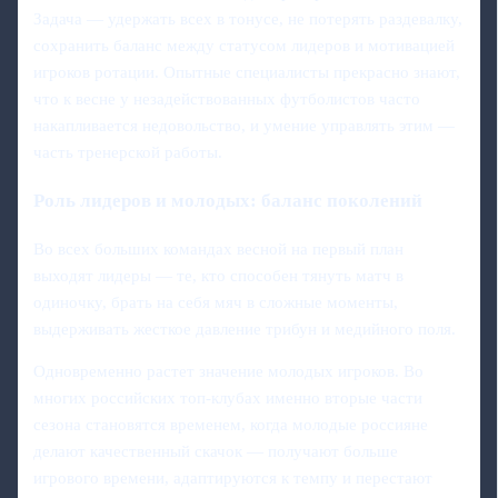
Задача — удержать всех в тонусе, не потерять раздевалку,
сохранить баланс между статусом лидеров и мотивацией
игроков ротации. Опытные специалисты прекрасно знают,
что к весне у незадействованных футболистов часто
накапливается недовольство, и умение управлять этим —
часть тренерской работы.
Роль лидеров и молодых: баланс поколений
Во всех больших командах весной на первый план
выходят лидеры — те, кто способен тянуть матч в
одиночку, брать на себя мяч в сложные моменты,
выдерживать жесткое давление трибун и медийного поля.
Одновременно растет значение молодых игроков. Во
многих российских топ-клубах именно вторые части
сезона становятся временем, когда молодые россияне
делают качественный скачок — получают больше
игрового времени, адаптируются к темпу и перестают