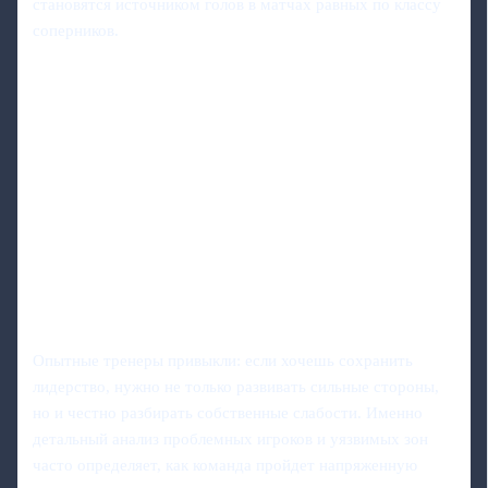
становятся источником голов в матчах равных по классу
соперников.
Опытные тренеры привыкли: если хочешь сохранить
лидерство, нужно не только развивать сильные стороны,
но и честно разбирать собственные слабости. Именно
детальный анализ проблемных игроков и уязвимых зон
часто определяет, как команда пройдет напряженную