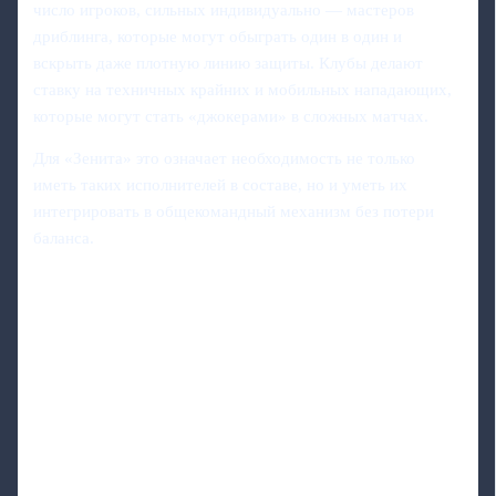
число игроков, сильных индивидуально — мастеров
дриблинга, которые могут обыграть один в один и
вскрыть даже плотную линию защиты. Клубы делают
ставку на техничных крайних и мобильных нападающих,
которые могут стать «джокерами» в сложных матчах.
Для «Зенита» это означает необходимость не только
иметь таких исполнителей в составе, но и уметь их
интегрировать в общекомандный механизм без потери
баланса.