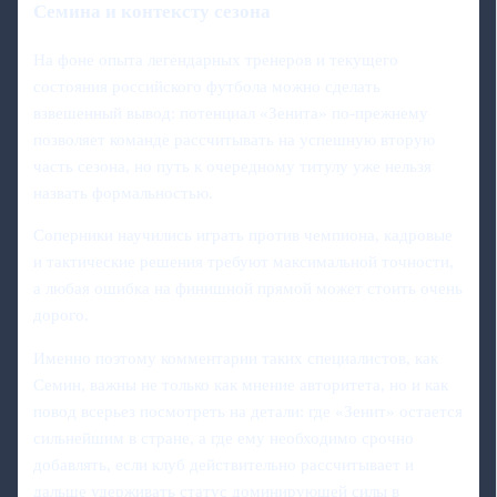
Семина и контексту сезона
На фоне опыта легендарных тренеров и текущего
состояния российского футбола можно сделать
взвешенный вывод: потенциал «Зенита» по‑прежнему
позволяет команде рассчитывать на успешную вторую
часть сезона, но путь к очередному титулу уже нельзя
назвать формальностью.
Соперники научились играть против чемпиона, кадровые
и тактические решения требуют максимальной точности,
а любая ошибка на финишной прямой может стоить очень
дорого.
Именно поэтому комментарии таких специалистов, как
Семин, важны не только как мнение авторитета, но и как
повод всерьез посмотреть на детали: где «Зенит» остается
сильнейшим в стране, а где ему необходимо срочно
добавлять, если клуб действительно рассчитывает и
дальше удерживать статус доминирующей силы в