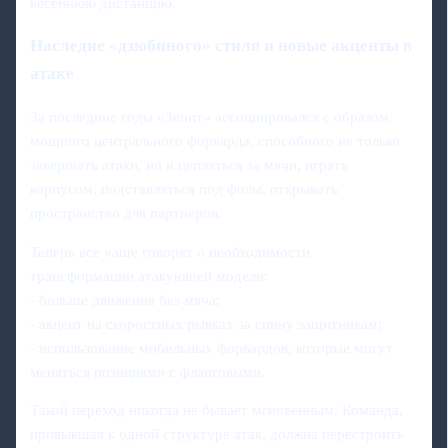
весеннюю дистанцию.
Наследие «дзюбиного» стиля и новые акценты в
атаке
За последние годы «Зенит» ассоциировался с образом
мощного центрального форварда, способного не только
завершать атаки, но и цепляться за мячи, играть
корпусом, подставляться под фолы, открывать
пространство для партнеров.
Теперь все чаще говорят о необходимости
трансформации атакующей модели:
- больше движения без мяча;
- акцент на скоростных рывках за спину защитникам;
- использование мобильных форвардов, которые могут
меняться позициями с фланговыми.
Такой переход никогда не бывает мгновенным. Команда,
привыкшая к одной структуре атак, должна перестроить