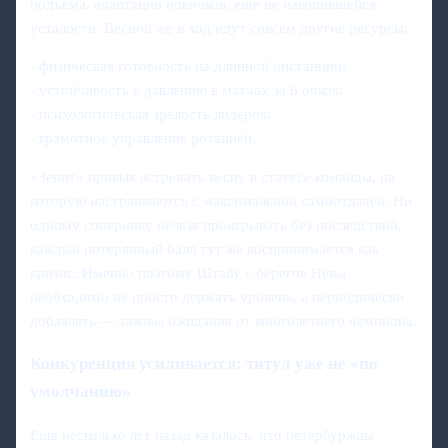
подъема, адаптации новичков, еще не накопившейся
усталости. Весной же в ход идут совсем другие ресурсы:
- физическая готовность на длинной дистанции;
- устойчивость к давлению в матчах за 6 очков;
- психологическая зрелость лидеров;
- грамотное управление ротацией.
«Зенит» привык встречать весну в статусе команды, на
которую настраиваются с максимальной самоотдачей. Ни
одному сопернику нельзя проигрывать без последствий,
каждый потерянный балл тут же воспринимается как
кризис. Именно поэтому Штабу с берегов Невы
необходимо не просто держать уровень, а периодически
добавлять — таковы ожидания от многолетнего чемпиона.
Конкуренция усиливается: титул уже не «по
умолчанию»
Еще несколько лет назад казалось, что петербуржцы