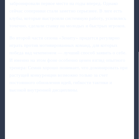
забронировали первое место на годы вперед. Однако
сейчас соперники стали заметно серьезнее. В лиге есть
клубы, которые выстроили системную работу, усилились
точечно, сделали ставку на молодых и быстрых игроков.
Во второй части сезона «Зениту» придется регулярно
играть против мотивированных команд, для которых
победа над чемпионом — лучший способ заявить о себе.
И именно на этом фоне особенно ценен взгляд опытного
тренера: Семин хорошо понимает, что доминировать при
растущей конкуренции возможно только за счет
постоянного обновления идей, гибкости тактики и
высокой внутренней дисциплины.