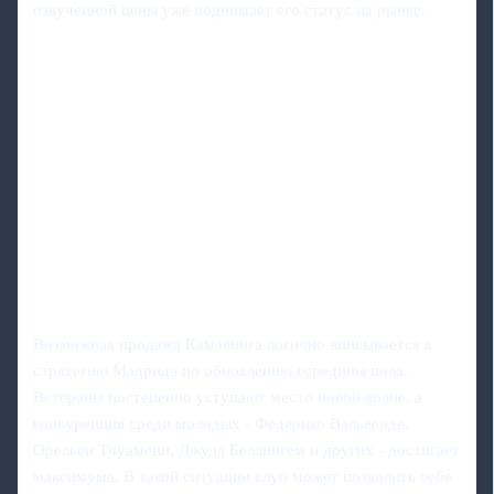
озвученной цены уже поднимает его статус на рынке.
Возможная продажа Камавинга логично вписывается в
стратегию Мадрида по обновлению середины поля.
Ветераны постепенно уступают место новой волне, а
конкуренция среди молодых - Федерико Вальверде,
Орельен Тчуамени, Джуда Беллингем и других - достигает
максимума. В такой ситуации клуб может позволить себе