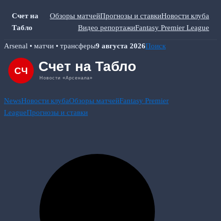
Счет на
Обзоры матчей
Прогнозы и ставки
Новости клуба
Табло
Видео репортажи
Fantasy Premier League
Skip
Arsenal • матчи • трансферы
9 августа 2026
Поиск
to
content
News
Новости клуба
Обзоры матчей
Fantasy Premier
League
Прогнозы и ставки