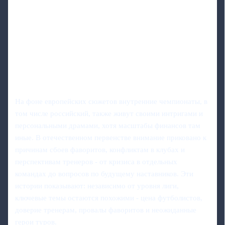
На фоне европейских сюжетов внутренние чемпионаты, в
том числе российский, также живут своими интригами и
персональными драмами, хотя масштабы финансов там
иные. В отечественном первенстве внимание приковано к
причинам сбоев фаворитов, конфликтам в клубах и
перспективам тренеров - от кризиса в отдельных
командах до вопросов по будущему наставников. Эти
истории показывают: независимо от уровня лиги,
ключевые темы остаются похожими - цена футболистов,
доверие тренерам, провалы фаворитов и неожиданные
герои туров.