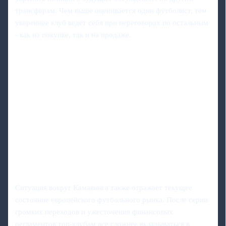
трансферам. Чем выше оценивается один футболист, тем
увереннее клуб ведет себя при переговорах по остальным
- как на покупке, так и на продаже.
Ситуация вокруг Камавинга также отражает текущее
состояние европейского футбольного рынка. После серии
громких переходов и ужесточения финансовых
регламентов топ-клубам все сложнее вкладываться в