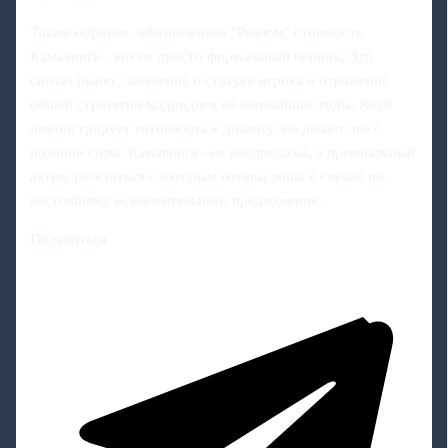
Таким образом, обозначенная "Реалом" стоимость
Камавинга - это не просто формальный ценник. Это
сигнал рынку, заявление о статусе игрока и отражение
общей стратегии мадридцев на ближайшие годы. Клуб
демонстрирует готовность к диалогу, но делает это с
позиции силы: Камавинга - не распродажа, а премиальный
актив, расстаться с которым готовы лишь в случае по-
настоящему исключительного предложения.
Поделиться