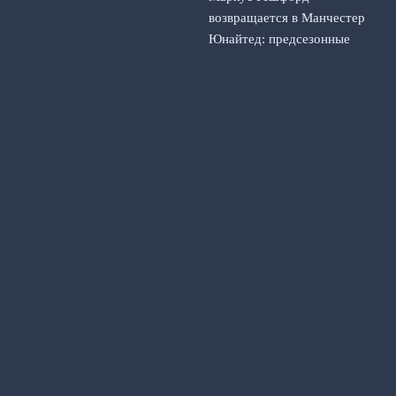
возвращается в Манчестер
Юнайтед: предсезонные
сборы и первый матч
5
августа, 2026
Унаи Эмери просит Астон
Виллу купить
полузащитника Барселоны
4 августа, 2026
© 2026 Счет на Табло
Новости «Арсенала»
Fantasy Premier League
News
Видео репортажи