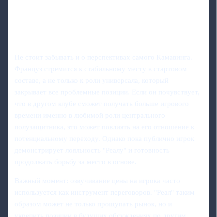
Не стоит забывать и о перспективах самого Камавинга.
Француз стремится к стабильному месту в стартовом
составе, а не только к роли универсала, который
закрывает все проблемные позиции. Если он почувствует,
что в другом клубе сможет получать больше игрового
времени именно в любимой роли центрального
полузащитника, это может повлиять на его отношение к
потенциальному переходу. Однако пока публично игрок
демонстрирует лояльность "Реалу" и готовность
продолжать борьбу за место в основе.
Важный момент: озвучивание цены на игрока часто
используется как инструмент переговоров. "Реал" таким
образом может не только прощупать рынок, но и
укрепить позиции в будущих обсуждениях по другим