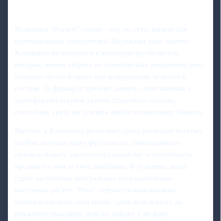
Названная "Реалом" сумма - это, по сути, фильтр для
потенциальных покупателей. Мадридцы дают понять:
Камавинга не относится к категории футболистов,
которых можно забрать по относительно умеренной цене,
ссылаясь на его возраст или конкуренцию за место в
составе. За француза требуют деньги, сопоставимые с
трансферами игроков уровня стартового состава,
способных сразу же усилить любую топ-команду Европы.
Интерес к Камавинга проявляют сразу несколько богатых
клубов, которые ищут футболиста, совмещающего
силовую борьбу, прогрессирующий пас и способность
продвигать мяч за счет дриблинга. В условиях, когда
спрос на топовых центральных полузащитников
постоянно растет, "Реал" стремится максимально
капитализировать свой актив - даже если в итоге до
реального трансфера дело не дойдет. Сам факт