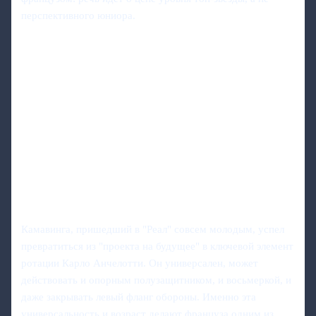
перспективного юниора.
Камавинга, пришедший в "Реал" совсем молодым, успел
превратиться из "проекта на будущее" в ключевой элемент
ротации Карло Анчелотти. Он универсален, может
действовать и опорным полузащитником, и восьмеркой, и
даже закрывать левый фланг обороны. Именно эта
универсальность и возраст делают француза одним из