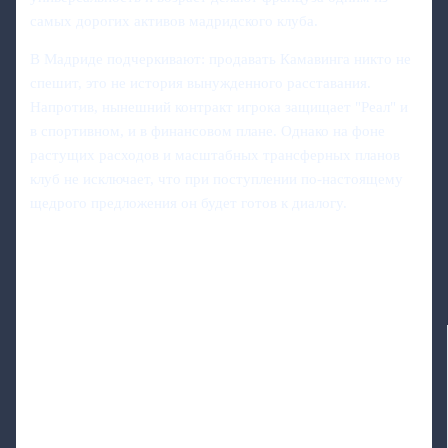
самых дорогих активов мадридского клуба.
В Мадриде подчеркивают: продавать Камавинга никто не
спешит, это не история вынужденного расставания.
Напротив, нынешний контракт игрока защищает "Реал" и
в спортивном, и в финансовом плане. Однако на фоне
растущих расходов и масштабных трансферных планов
клуб не исключает, что при поступлении по-настоящему
щедрого предложения он будет готов к диалогу.