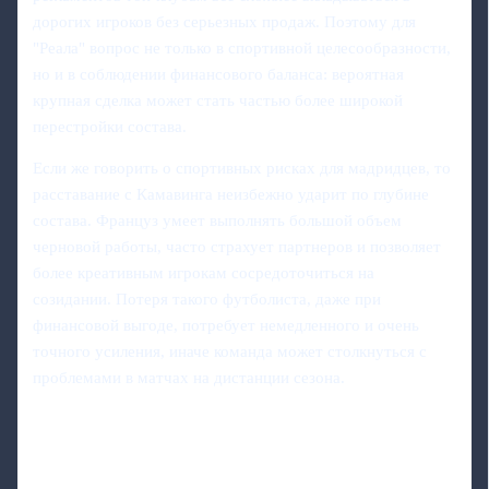
дорогих игроков без серьезных продаж. Поэтому для
"Реала" вопрос не только в спортивной целесообразности,
но и в соблюдении финансового баланса: вероятная
крупная сделка может стать частью более широкой
перестройки состава.
Если же говорить о спортивных рисках для мадридцев, то
расставание с Камавинга неизбежно ударит по глубине
состава. Француз умеет выполнять большой объем
черновой работы, часто страхует партнеров и позволяет
более креативным игрокам сосредоточиться на
созидании. Потеря такого футболиста, даже при
финансовой выгоде, потребует немедленного и очень
точного усиления, иначе команда может столкнуться с
проблемами в матчах на дистанции сезона.