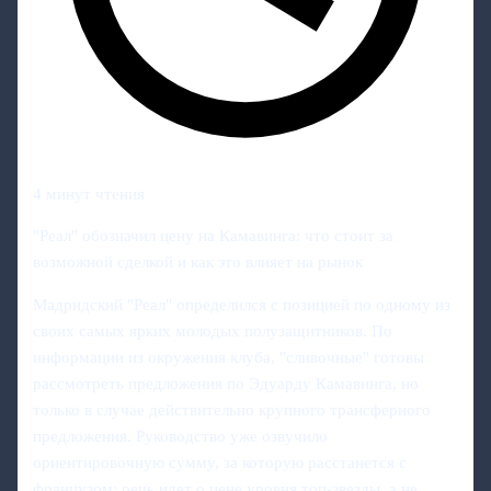
4 минут чтения
"Реал" обозначил цену на Камавинга: что стоит за
возможной сделкой и как это влияет на рынок
Мадридский "Реал" определился с позицией по одному из
своих самых ярких молодых полузащитников. По
информации из окружения клуба, "сливочные" готовы
рассмотреть предложения по Эдуарду Камавинга, но
только в случае действительно крупного трансферного
предложения. Руководство уже озвучило
ориентировочную сумму, за которую расстанется с
французом: речь идет о цене уровня топ-звезды, а не