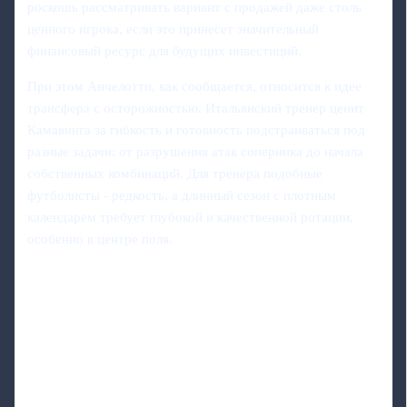
роскошь рассматривать вариант с продажей даже столь
ценного игрока, если это принесет значительный
финансовый ресурс для будущих инвестиций.
При этом Анчелотти, как сообщается, относится к идее
трансфера с осторожностью. Итальянский тренер ценит
Камавинга за гибкость и готовность подстраиваться под
разные задачи: от разрушения атак соперника до начала
собственных комбинаций. Для тренера подобные
футболисты - редкость, а длинный сезон с плотным
календарем требует глубокой и качественной ротации,
особенно в центре поля.