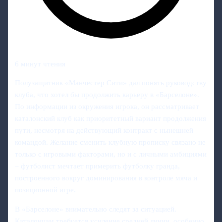
6 минут чтения
Полузащитник «Манчестер Сити» дал понять руководству
клуба, что хотел бы продолжить карьеру в «Барселоне».
По информации из окружения игрока, он рассматривает
каталонский клуб как приоритетный вариант продолжения
пути, несмотря на действующий контракт с нынешней
командой. Желание сменить клубную прописку связано не
только с игровыми факторами, но и с личными амбициями
– футболист мечтает примерить футболку гранда,
построенного вокруг доминирования в контроле мяча и
позиционной игре.
В «Барселоне» внимательно следят за ситуацией.
Каталонцам требуется усиление средней линии, особенно