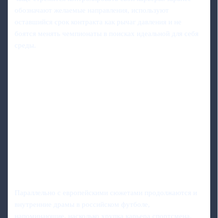
обозначают желаемые направления, используют
оставшийся срок контракта как рычаг давления и не
боятся менять чемпионаты в поисках идеальной для себя
среды.
Параллельно с европейскими сюжетами продолжаются и
внутренние драмы в российском футболе,
напоминающие, насколько хрупка карьера спортсмена.