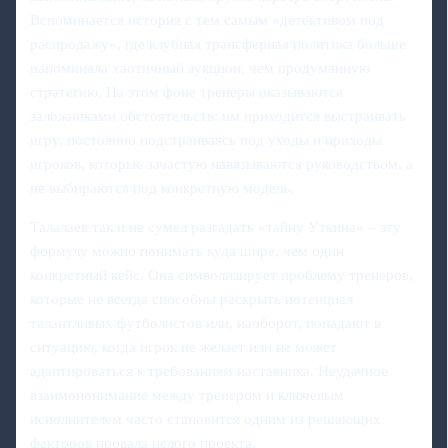
Вспоминается история с тем самым «детективом под
распродажу», где клубная трансферная политика больше
напоминала хаотичный аукцион, чем продуманную
стратегию. На этом фоне тренеры оказываются
заложниками обстоятельств: им приходится выстраивать
игру, постоянно подстраиваясь под уходы и приходы
игроков, которые зачастую навязываются руководством, а
не выбираются под конкретную модель.
Талалаев так и не сумел разгадать «тайну Уткина» – эту
формулу можно понимать куда шире, чем один
конкретный кейс. Она символизирует проблему тренеров,
которые не всегда способны раскрыть потенциал
талантливых футболистов или, наоборот, попадают в
ситуацию, когда игрок не желает или не может
адаптироваться к требованиям наставника. Неудачное
взаимопонимание между тренером и ключевым
исполнителем часто становится одним из решающих
факторов провала целого проекта.