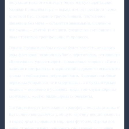
полузащитника это означает более мягкую адаптацию:
базовые принципы игры – выход из-под прессинга через
короткий пас, создание треугольников, постоянное
движение без мяча – останутся знакомыми. Основное
изменение – другой темп лиги, специфика соперников и
иная структура тренировочного процесса.
Однако сделка в любом случае будет зависеть от целого
ряда факторов: позиции клубов в переговорах, готовности
«Барселоны» удовлетворить финансовые запросы «Сити»,
наличия пространства в зарплатной ведомости испанского
гранда и соблюдения регуляций лиги. Нередко подобные
переходы упираются не в спортивные, а в бухгалтерские
нюансы – особенно в условиях, когда топ-клубы Европы
вынуждены жестко балансировать бюджеты.
Ситуация вокруг возможного трансфера полузащитника в
Каталонию вписывается в общую картину нестабильности
и переформатирования в мировом футболе. Игроки все
чаще стремятся контролировать свои карьеры: заранее