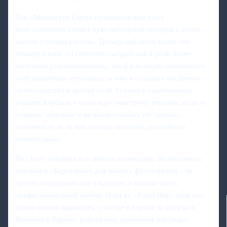
Для «Манчестер Сити» потенциальный уход
полузащитника станет чувствительной потерей с точки
зрения глубины состава. Тренерский штаб ценит его
универсализм: он способен сыграть как в роли более
глубокого разыгрывающего, так и в позиции атакующего
полузащитника, опускаясь за мяч и создавая численное
преимущество в центре поля. Однако в современных
реалиях клубы все чаще идут навстречу игрокам, если те
открыто заявляют о желании сменить обстановку,
особенно если за них готовы заплатить достойную
компенсацию.
Не стоит забывать и о личной мотивации. Возможность
перейти в «Барселону» для многих футболистов – не
просто очередной шаг в карьере, а важная часть
профессиональной мечты. Игра на «Камп Ноу» (или его
обновленном варианте), участие в борьбе за титулы в
Испании и Европе, работа под давлением огромных