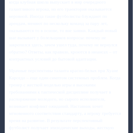
когда клубная школа выпускает в мир очередного
талантливого игрока, но его траектория оказывается
неровной. Иногда такие футболисты блуждают по
арендам, меняют по нескольку команд за пару лет,
оказываются то в основе, то вне заявки. Каждый новый
шаг вызывает у болельщиков вопросы: почему не
закрепился здесь, зачем ушел туда, почему не вернулся
обратно? Ответы, как правило, кроются в нюансах – от
контрактных условий до бытовой адаптации.
Мрачные перспективы таланта красно-белых при Хуане
Карседо – еще один симптом системных проблем. Когда
тренер с жесткой моделью игры и высокими
требованиями к тактической дисциплине получает в
распоряжение молодого, но сырого исполнителя,
возникает конфликт ожиданий. Наставник хочет
мгновенного соответствия стандарту, а игроку требуется
время на развитие. В результате перспективный
футболист получает эпизодические выходы, жесткую