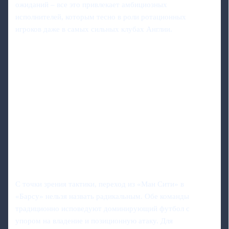
ожиданий – все это привлекает амбициозных
исполнителей, которым тесно в роли ротационных
игроков даже в самых сильных клубах Англии.
С точки зрения тактики, переход из «Ман Сити» в
«Барсу» нельзя назвать радикальным. Обе команды
традиционно исповедуют доминирующий футбол с
упором на владение и позиционную атаку. Для