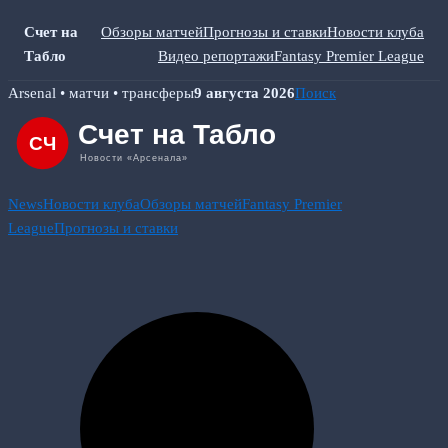
Счет на
Обзоры матчей
Прогнозы и ставки
Новости клуба
Табло
Видео репортажи
Fantasy Premier League
Skip
Arsenal • матчи • трансферы
9 августа 2026
Поиск
to
content
News
Новости клуба
Обзоры матчей
Fantasy Premier
League
Прогнозы и ставки