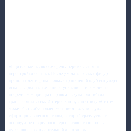
«Барселона», в свою очередь, переживает этап
перестройки состава. После ухода ключевых фигур
прошлых лет и финансовых ограничений клуб вынужден
искать варианты точечного усиления – в том числе
посредством аренды с правом выкупа или гибких
трансферных схем. Интерес к полузащитнику «Сити»
может быть обусловлен желанием получить уже
сформировавшегося игрока, который сразу усилит
основу, а не очередного перспективного юниора,
нуждающегося в длительной адаптации.