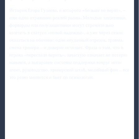
История Егора Гузиева, в которого «больше не верят», –
еще одно отражение реалий рынка. Молодые защитники,
форварды или полузащитники могут стремительно
взлететь в статусе «новой надежды», а уже через сезон
оказаться на обочине: один неудачный отрезок, травма,
смена тренера – и доверие исчезает. Фраза о том, что в
игрока «перестали верить», зачастую означает не потерю
навыков, а выгорание системы поддержки вокруг него:
агент, руководство, тренерский штаб, медийный фон – все
это резко меняется и бьет по психологии.