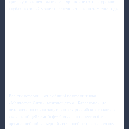
критику и в конечном итоге – ярлык «не готов к уровню
клуба», который может преследовать его потом еще годы.
Все эти истории – от амбиций полузащитника
«Манчестер Сити», мечтающего о «Барселоне», до
недооцененных или запутавшихся российских талантов –
связаны общей темой: футбол давно перестал быть
прямолинейной карьерной лестницей от школы к славе.