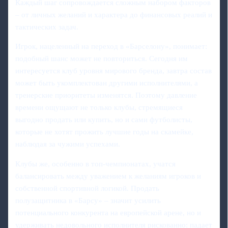
Каждый шаг сопровождается сложным набором факторов
– от личных желаний и характера до финансовых реалий и
тактических задач.
Игрок, нацеленный на переход в «Барселону», понимает:
подобный шанс может не повториться. Сегодня им
интересуется клуб уровня мирового бренда, завтра состав
может быть укомплектован другими исполнителями, а
тренерские приоритеты изменятся. Поэтому давление
времени ощущают не только клубы, стремящиеся
выгодно продать или купить, но и сами футболисты,
которые не хотят прожить лучшие годы на скамейке,
наблюдая за чужими успехами.
Клубы же, особенно в топ-чемпионатах, учатся
балансировать между уважением к желаниям игроков и
собственной спортивной логикой. Продать
полузащитника в «Барсу» – значит усилить
потенциального конкурента на европейской арене, но и
удерживать недовольного исполнителя рискованно: падает