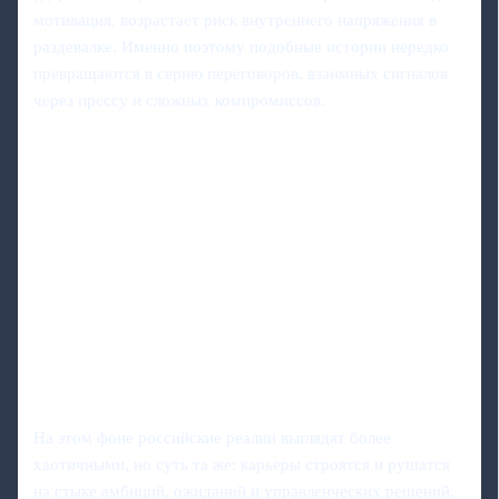
мотивация, возрастает риск внутреннего напряжения в
раздевалке. Именно поэтому подобные истории нередко
превращаются в серию переговоров, взаимных сигналов
через прессу и сложных компромиссов.
На этом фоне российские реалии выглядят более
хаотичными, но суть та же: карьеры строятся и рушатся
на стыке амбиций, ожиданий и управленческих решений.