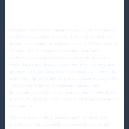
Не менее показателен пример так и не «запустившегося»
в «Спартаке» «нового Джикии». В России любят искать
преемников: «новый Акинфеев», «новый Дзюба», «новый
Джикия». Но наклеивание ярлыков не помогает
футболисту адаптироваться к требованиям большого
клуба. Быть сменщиком лидера обороны – это не только
про игру, но и про способность выдерживать сравнения,
ожидания и пристальный контроль на каждом шагу. Когда
молодой защитник не оправдывает завышенных
прогнозов с ходу, многие поспешно ставят на нем крест,
забывая, что путь Джикии к статусу капитана тоже не был
мгновенным.
«Забытый воспитанник „Краснодара“, который всех
запутал», – образ, идеально описывающий ситуацию,