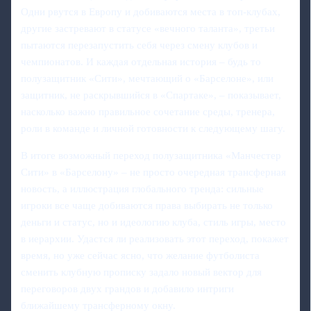
Одни рвутся в Европу и добиваются места в топ-клубах,
другие застревают в статусе «вечного таланта», третьи
пытаются перезапустить себя через смену клубов и
чемпионатов. И каждая отдельная история – будь то
полузащитник «Сити», мечтающий о «Барселоне», или
защитник, не раскрывшийся в «Спартаке», – показывает,
насколько важно правильное сочетание среды, тренера,
роли в команде и личной готовности к следующему шагу.
В итоге возможный переход полузащитника «Манчестер
Сити» в «Барселону» – не просто очередная трансферная
новость, а иллюстрация глобального тренда: сильные
игроки все чаще добиваются права выбирать не только
деньги и статус, но и идеологию клуба, стиль игры, место
в иерархии. Удастся ли реализовать этот переход, покажет
время, но уже сейчас ясно, что желание футболиста
сменить клубную прописку задало новый вектор для
переговоров двух грандов и добавило интриги
ближайшему трансферному окну.