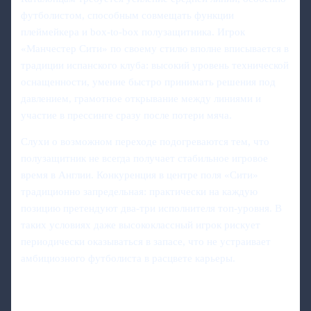
футболистом, способным совмещать функции
плеймейкера и box-to-box полузащитника. Игрок
«Манчестер Сити» по своему стилю вполне вписывается в
традиции испанского клуба: высокий уровень технической
оснащенности, умение быстро принимать решения под
давлением, грамотное открывание между линиями и
участие в прессинге сразу после потери мяча.
Слухи о возможном переходе подогреваются тем, что
полузащитник не всегда получает стабильное игровое
время в Англии. Конкуренция в центре поля «Сити»
традиционно запредельная: практически на каждую
позицию претендуют два-три исполнителя топ-уровня. В
таких условиях даже высококлассный игрок рискует
периодически оказываться в запасе, что не устраивает
амбициозного футболиста в расцвете карьеры.