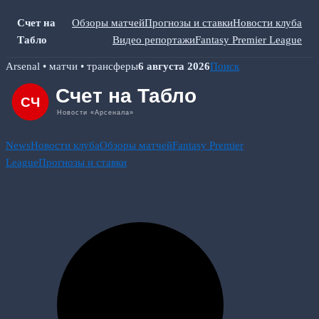
Счет на
Обзоры матчей
Прогнозы и ставки
Новости клуба
Табло
Видео репортажи
Fantasy Premier League
Skip
Arsenal • матчи • трансферы
6 августа 2026
Поиск
to
content
News
Новости клуба
Обзоры матчей
Fantasy Premier
League
Прогнозы и ставки