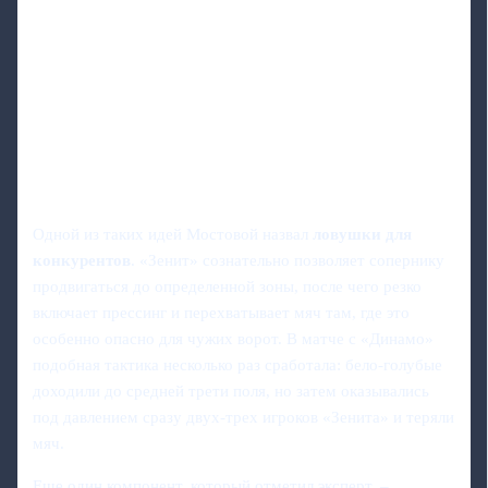
Одной из таких идей Мостовой назвал
ловушки для
конкурентов
. «Зенит» сознательно позволяет сопернику
продвигаться до определенной зоны, после чего резко
включает прессинг и перехватывает мяч там, где это
особенно опасно для чужих ворот. В матче с «Динамо»
подобная тактика несколько раз сработала: бело-голубые
доходили до средней трети поля, но затем оказывались
под давлением сразу двух-трех игроков «Зенита» и теряли
мяч.
Еще один компонент, который отметил эксперт, –