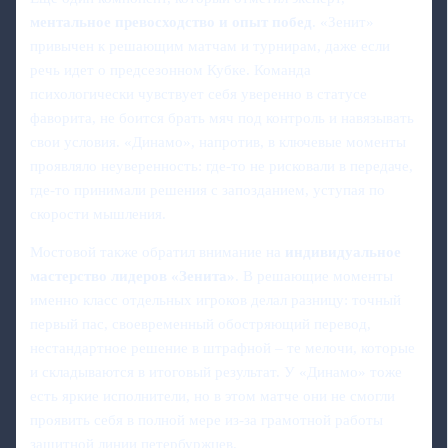
ментальное превосходство и опыт побед
. «Зенит»
привычен к решающим матчам и турнирам, даже если
речь идет о предсезонном Кубке. Команда
психологически чувствует себя уверенно в статусе
фаворита, не боится брать мяч под контроль и навязывать
свои условия. «Динамо», напротив, в ключевые моменты
проявляло неуверенность: где-то не рисковали в передаче,
где-то принимали решения с запозданием, уступая по
скорости мышления.
Мостовой также обратил внимание на
индивидуальное
мастерство лидеров «Зенита»
. В решающие моменты
именно класс отдельных игроков делал разницу: точный
первый пас, своевременный обостряющий перевод,
нестандартное решение в штрафной – те мелочи, которые
и складываются в итоговый результат. У «Динамо» тоже
есть яркие исполнители, но в этом матче они не смогли
проявить себя в полной мере из-за грамотной работы
защитной линии петербуржцев.