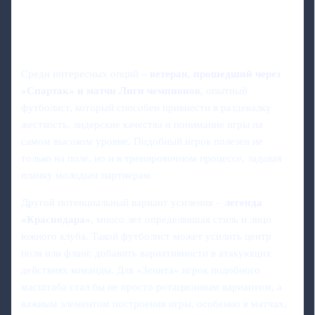
Среди интересных опций –
ветеран, прошедший через
«Спартак» и матчи Лиги чемпионов
, опытный
футболист, который способен привнести в раздевалку
жесткость, лидерские качества и понимание игры на
самом высоком уровне. Подобный игрок полезен не
только на поле, но и в тренировочном процессе, задавая
планку молодым партнерам.
Другой потенциальный вариант усиления –
легенда
«Краснодара»
, много лет определявшая стиль и лицо
южного клуба. Такой футболист может усилить центр
поля или фланг, добавить вариативности в атакующих
действиях команды. Для «Зенита» игрок подобного
масштаба стал бы не просто ротационным вариантом, а
важным элементом построения игры, особенно в матчах,