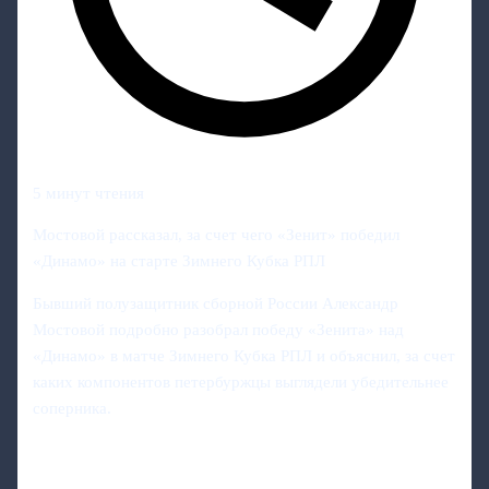
5 минут чтения
Мостовой рассказал, за счет чего «Зенит» победил
«Динамо» на старте Зимнего Кубка РПЛ
Бывший полузащитник сборной России Александр
Мостовой подробно разобрал победу «Зенита» над
«Динамо» в матче Зимнего Кубка РПЛ и объяснил, за счет
каких компонентов петербуржцы выглядели убедительнее
соперника.