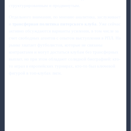
структурированным и продвинутым.
Отдельного внимания, по мнению аналитика, заслуживает
и
трансферная политика питерского клуба
. Уже сейчас
активно обсуждаются варианты усиления, в том числе за
счет свободных агентов с опытом выступления в РПЛ. На
рынке хватает футболистов, которые не связаны
контрактами и могут достаться клубам без трансферных
выплат, но при этом обладают солидной биографией: кто-
то играл в европейских турнирах, кто-то был ключевой
фигурой в топ-клубах лиги.