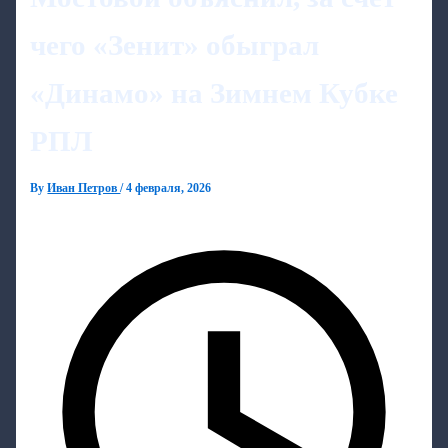
чего «Зенит» обыграл
«Динамо» на Зимнем Кубке
РПЛ
By
Иван Петров
/
4 февраля, 2026