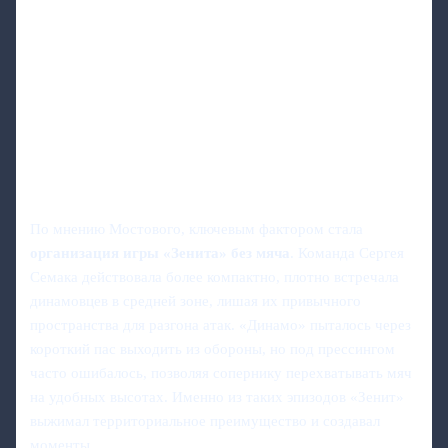
По мнению Мостового, ключевым фактором стала
организация игры «Зенита» без мяча
. Команда Сергея
Семака действовала более компактно, плотно встречала
динамовцев в средней зоне, лишая их привычного
пространства для разгона атак. «Динамо» пыталось через
короткий пас выходить из обороны, но под прессингом
часто ошибалось, позволяя сопернику перехватывать мяч
на удобных высотах. Именно из таких эпизодов «Зенит»
выжимал территориальное преимущество и создавал
моменты.