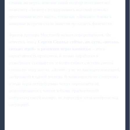
словам эксперта, именно такой подбор исполнителей
позволяет «Зениту» поддерживать высокий темп на
протяжении всего матча, тогда как «Динамо» ближе к
концовке встречи стало заметно проседать физически.
Фактор тренера Мостовой назвал определяющим. Он
отметил, что у
Сергея Семака сейчас, по сути, «восемь
свежих идей» в развитии игры команды
– это и
вариативность прессинга, и новые наработки в
розыгрыше стандартов, и более гибкая система смены
схемы по ходу матча. «Зенит» уже не выглядит командой,
застрявшей в одной модели. В зависимости от соперника
и хода игры петербуржцы могут переходить от
доминирования с мячом к более прагматичной
контратакующей манере, не теряя при этом контроля над
ситуацией.