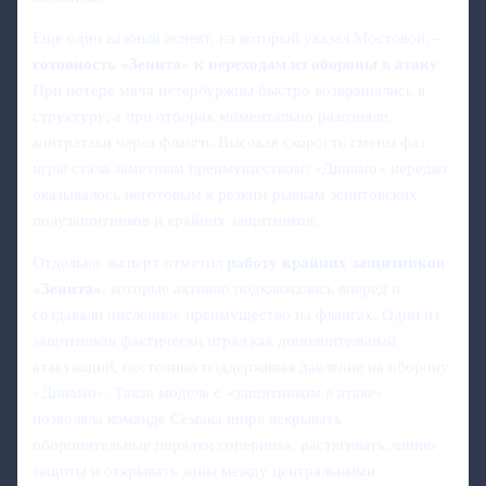
Еще один важный аспект, на который указал Мостовой, –
готовность «Зенита» к переходам из обороны в атаку
.
При потере мяча петербуржцы быстро возвращались в
структуру, а при отборах моментально разгоняли
контратаки через фланги. Высокая скорость смены фаз
игры стала заметным преимуществом: «Динамо» нередко
оказывалось неготовым к резким рывкам зенитовских
полузащитников и крайних защитников.
Отдельно эксперт отметил
работу крайних защитников
«Зенита»
, которые активно подключались вперед и
создавали численное преимущество на флангах. Один из
защитников фактически играл как дополнительный
атакующий, постоянно поддерживая давление на оборону
«Динамо». Такая модель с «защитником в атаке»
позволяла команде Семака шире вскрывать
оборонительные порядки соперника, растягивать линию
защиты и открывать зоны между центральными