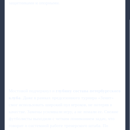
защитниками и опорными.
Мостовой подчеркнул и
глубину состава петербургского
клуба
. Даже в рамках предсезонного турнира «Зенит»
смог использовать широкий пул игроков, не потеряв в
качестве. Замены усиливали игру, а не ломали ее. Свежие
футболисты выходили с четким пониманием задач, что
говорит о системной работе тренерского штаба. По