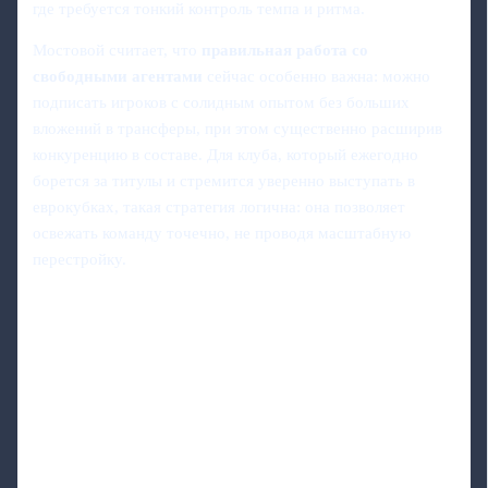
где требуется тонкий контроль темпа и ритма.
Мостовой считает, что
правильная работа со
свободными агентами
сейчас особенно важна: можно
подписать игроков с солидным опытом без больших
вложений в трансферы, при этом существенно расширив
конкуренцию в составе. Для клуба, который ежегодно
борется за титулы и стремится уверенно выступать в
еврокубках, такая стратегия логична: она позволяет
освежать команду точечно, не проводя масштабную
перестройку.