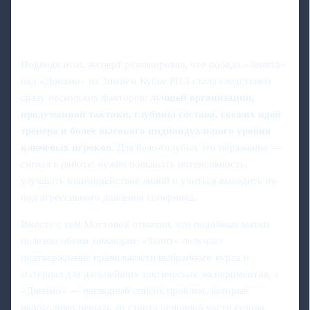
Подводя итог, эксперт резюмировал, что победа «Зенита»
над «Динамо» на Зимнем Кубке РПЛ стала следствием
сразу нескольких факторов:
лучшей организации,
продуманной тактики, глубины состава, свежих идей
тренера и более высокого индивидуального уровня
ключевых игроков
. Для бело-голубых это поражение —
сигнал к работе: нужно повышать интенсивность,
улучшать взаимодействие линий и учиться выходить из-
под агрессивного давления соперника.
Вместе с тем Мостовой отметил, что подобные матчи
полезны обеим командам: «Зенит» получает
подтверждение правильности выбранного курса и
материал для дальнейших тактических экспериментов, а
«Динамо» — наглядный список проблем, которые
необходимо решать до старта основной части сезона.