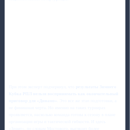
При этом эксперт подчеркнул, что
результаты Зимнего
Кубка РПЛ нельзя воспринимать как окончательный
приговор для «Динамо»
. Это все же этап подготовки, а
не финишная черта. Но именно на таких турнирах
проявляется, насколько команда готова к сезону в плане
организации игры и тактической гибкости. И здесь
«Зенит», по словам Мостового, выглядит более