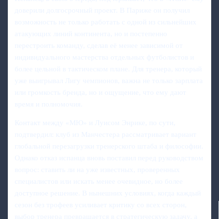
доверили долгосрочный проект. В Париже он получил
возможность не только работать с одной из сильнейших
атакующих линий континента, но и постепенно
перестроить команду, сделав её менее зависимой от
индивидуального мастерства отдельных футболистов и
более цельной в тактическом плане. Для тренера, который
уже выигрывал Лигу чемпионов, важна не только зарплата
или громкость бренда, но и ощущение, что ему дают
время и полномочия.
Контакт между «МЮ» и Луисом Энрике, по сути,
подтвердил: клуб из Манчестера рассматривает вариант
глобальной перезагрузки тренерского штаба и философии.
Однако отказ испанца вновь поставил перед руководством
вопрос: ставить ли на уже известных, проверенных
специалистов или искать менее очевидное, но более
доступное решение. В нынешних условиях, когда каждый
сезон без трофеев усиливает критику со всех сторон,
выбор тренера превращается в стратегическую задачу, а