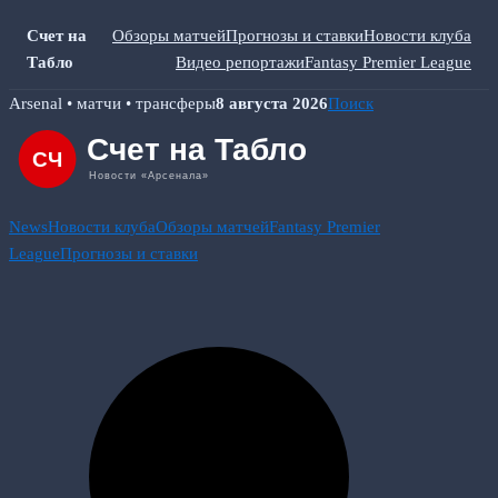
Счет на
Обзоры матчей
Прогнозы и ставки
Новости клуба
Табло
Видео репортажи
Fantasy Premier League
Skip
Arsenal • матчи • трансферы
8 августа 2026
Поиск
to
content
News
Новости клуба
Обзоры матчей
Fantasy Premier
League
Прогнозы и ставки