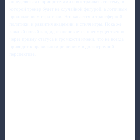
определяться с приоритетами и выстраивать систему, в
которой тренер будет не случайной фигурой, а логичным
продолжением стратегии. Это касается и трансферной
политики, и развития академии, и стиля игры. Пока же
каждый новый кандидат оценивается преимущественно
через призму статуса и громкости имени, что не всегда
приводит к правильным решениям в долгосрочной
перспективе.