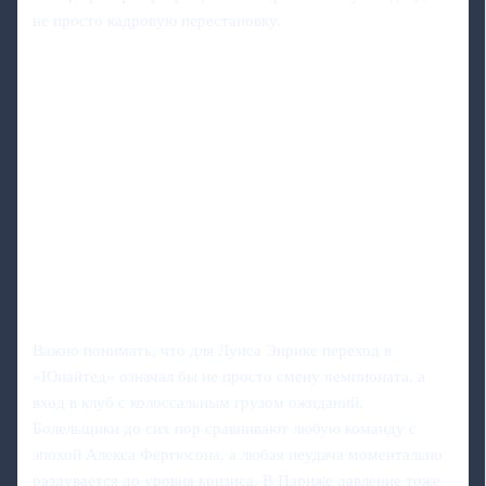
не просто кадровую перестановку.
Важно понимать, что для Луиса Энрике переход в
«Юнайтед» означал бы не просто смену чемпионата, а
вход в клуб с колоссальным грузом ожиданий.
Болельщики до сих пор сравнивают любую команду с
эпохой Алекса Фергюсона, а любая неудача моментально
раздувается до уровня кризиса. В Париже давление тоже