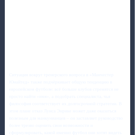
Ситуация вокруг тренерского вопроса в «Манчестер
Юнайтед» также подчёркивает общую тенденцию в
европейском футболе: всё больше клубов стремятся не
просто найти «имя», а подобрать специалиста, чья
философия соответствует их долгосрочной стратегии. В
этом плане отказ Луиса Энрике может даже оказаться
полезным для манкунианцев – он заставляет руководство
более трезво оценить свои возможности и
сформулировать, какой именно футбол они хотят видеть