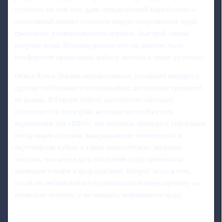
огромно, но там ему дали определённый карт-бланш, а
спортивный проект строится вокруг современных идей:
прессинга, универсальности игроков, быстрой смены
рисунка игры. Испанец решил, что на данном этапе
комфортнее продолжать работу именно в таких условиях.
Отказ Луиса Энрике автоматически усиливает интерес к
другим свободным и потенциально доступным тренерам
на рынке. В Европе сейчас достаточно звёздных
специалистов без клуба, которые могли бы стать
вариантами для «МЮ»: это опытные тренеры с серьёзным
послужным списком, выигрывавшие чемпионаты и
европейские кубки, а также относительно молодые
тактики, чьи команды в последние годы привлекали
внимание стилем и результатами. Вопрос лишь в том,
готов ли английский клуб довериться новому проекту на
несколько сезонов, а не ожидать мгновенного чуда.