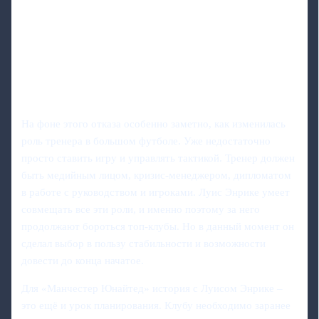
На фоне этого отказа особенно заметно, как изменилась
роль тренера в большом футболе. Уже недостаточно
просто ставить игру и управлять тактикой. Тренер должен
быть медийным лицом, кризис-менеджером, дипломатом
в работе с руководством и игроками. Луис Энрике умеет
совмещать все эти роли, и именно поэтому за него
продолжают бороться топ-клубы. Но в данный момент он
сделал выбор в пользу стабильности и возможности
довести до конца начатое.
Для «Манчестер Юнайтед» история с Луисом Энрике –
это ещё и урок планирования. Клубу необходимо заранее