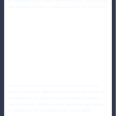
рассматриваться особенно пристально, ведь болельщикам
уже показали, к какому уровню тренеров клуб стремится.
В долгосрочной перспективе отказ испанца не ставит
крест на амбициях «Манчестер Юнайтед». Напротив, он
подчёркивает, что клуб готов рассматривать тренеров
самого высокого калибра и вести серьёзные переговоры.
Но одновременно становится ясно: чтобы такие