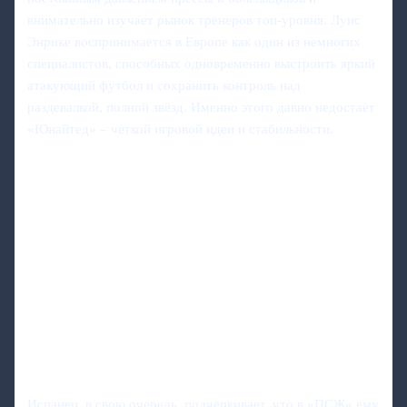
внимательно изучает рынок тренеров топ-уровня. Луис
Энрике воспринимается в Европе как один из немногих
специалистов, способных одновременно выстроить яркий
атакующий футбол и сохранить контроль над
раздевалкой, полной звёзд. Именно этого давно недостаёт
«Юнайтед» – чёткой игровой идеи и стабильности.
Испанец, в свою очередь, подчёркивает, что в «ПСЖ» ему