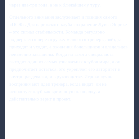
через два-три года, а не к ближайшему туру.
Отдельного внимания заслуживает и позиция самого
«ПСЖ». Для парижского клуба сохранение Луиса Энрике
– это сигнал стабильности. Команда регулярно
подвергается перезагрузке: меняются тренеры, звёзды
приходят и уходят, а ожидания болельщиков и владельцев
неизменно завышены. Когда на такого специалиста
выходит один из самых узнаваемых клубов мира, а он
предпочитает остаться, это укрепляет его авторитет и
внутри раздевалки, и в руководстве. Игроки лучше
воспринимают идеи тренера, когда видят: он не
использует клуб как временную площадку, а
действительно верит в проект.