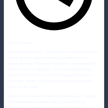
4 минут чтения
«Манчестер Юнайтед» сделал попытку пригласить Луиса
Энрике на пост главного тренера, однако получил
вежливый отказ. Испанский специалист, возглавляющий
сейчас «Пари Сен-Жермен», дал понять руководству
английского клуба, что не намерен покидать Париж в
ближайшее время и собирается продолжить начатый
проект во Франции.
Интерес со стороны «Манчестер Юнайтед» не случаен:
клуб переживает сложный период, находится под
постоянным давлением прессы и болельщиков и