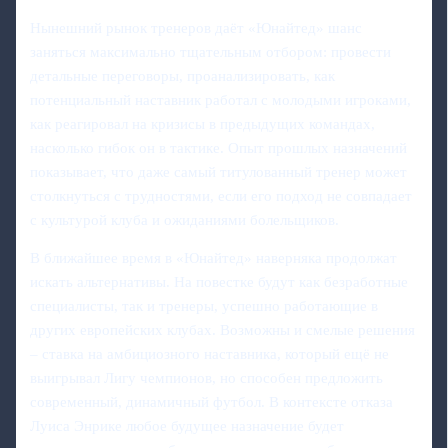
Нынешний рынок тренеров даёт «Юнайтед» шанс
заняться максимально тщательным отбором: провести
детальные переговоры, проанализировать, как
потенциальный наставник работал с молодыми игроками,
как реагировал на кризисы в предыдущих командах,
насколько гибок он в тактике. Опыт прошлых назначений
показывает, что даже самый титулованный тренер может
столкнуться с трудностями, если его подход не совпадает
с культурой клуба и ожиданиями болельщиков.
В ближайшее время в «Юнайтед» наверняка продолжат
искать альтернативы. На повестке будут как безработные
специалисты, так и тренеры, успешно работающие в
других европейских клубах. Возможны и смелые решения
– ставка на амбициозного наставника, который ещё не
выигрывал Лигу чемпионов, но способен предложить
современный, динамичный футбол. В контексте отказа
Луиса Энрике любое будущее назначение будет