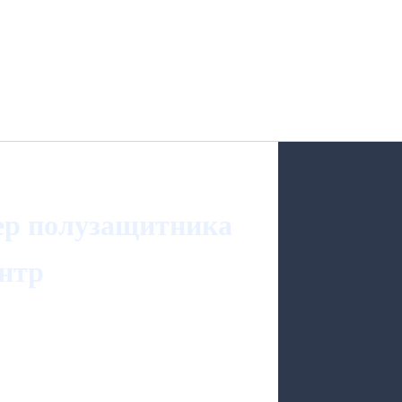
ер полузащитника
ентр