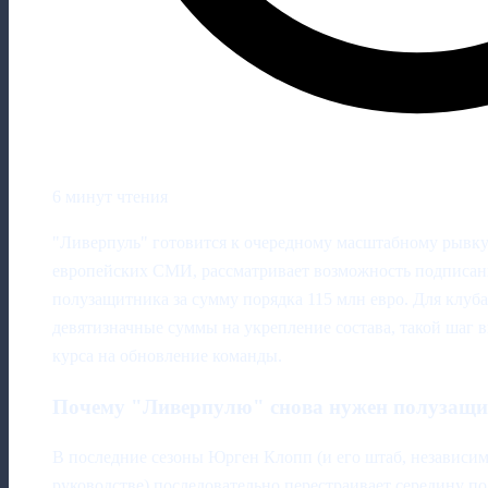
6 минут чтения
"Ливерпуль" готовится к очередному масштабному рывку
европейских СМИ, рассматривает возможность подписан
полузащитника за сумму порядка 115 млн евро. Для клуба
девятизначные суммы на укрепление состава, такой шаг
курса на обновление команды.
Почему "Ливерпулю" снова нужен полузащ
В последние сезоны Юрген Клопп (и его штаб, независим
руководстве) последовательно перестраивает середину по