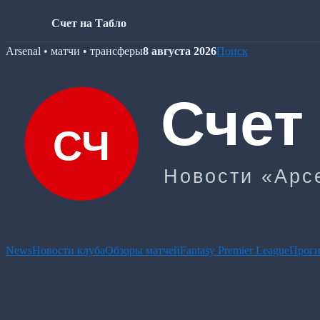
Счет на Табло
Skip
Arsenal • матчи • трансферы
8 августа 2026
Поиск
to
content
News
Новости клуба
Обзоры матчей
Fantasy Premier League
Прогн