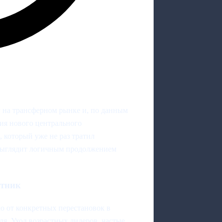
 на трансферном рынке и, по данным
ия нового центрального
, который уже не раз тратил
 выглядит логичным продолжением
итник
о от конкретных перестановок в
ля. Уход возрастных лидеров, частые