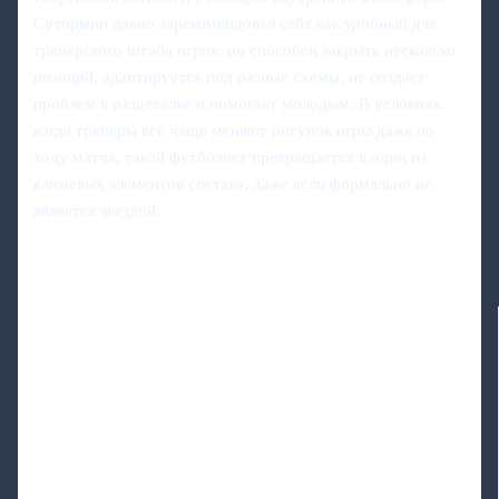
Сутормин давно зарекомендовал себя как удобный для
тренерского штаба игрок: он способен закрыть несколько
позиций, адаптируется под разные схемы, не создает
проблем в раздевалке и помогает молодым. В условиях,
когда тренеры всё чаще меняют рисунок игры даже по
ходу матча, такой футболист превращается в один из
ключевых элементов состава, даже если формально не
является звездой.