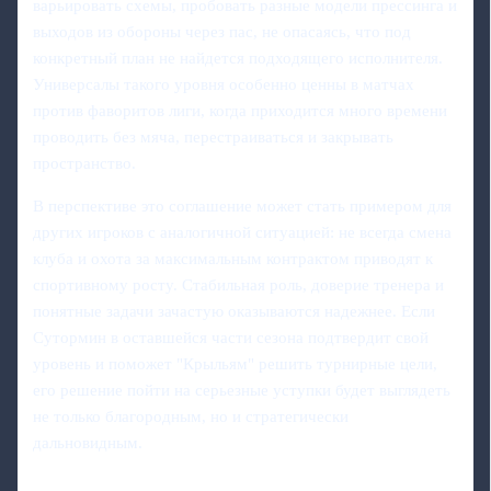
варьировать схемы, пробовать разные модели прессинга и
выходов из обороны через пас, не опасаясь, что под
конкретный план не найдется подходящего исполнителя.
Универсалы такого уровня особенно ценны в матчах
против фаворитов лиги, когда приходится много времени
проводить без мяча, перестраиваться и закрывать
пространство.
В перспективе это соглашение может стать примером для
других игроков с аналогичной ситуацией: не всегда смена
клуба и охота за максимальным контрактом приводят к
спортивному росту. Стабильная роль, доверие тренера и
понятные задачи зачастую оказываются надежнее. Если
Сутормин в оставшейся части сезона подтвердит свой
уровень и поможет "Крыльям" решить турнирные цели,
его решение пойти на серьезные уступки будет выглядеть
не только благородным, но и стратегически
дальновидным.