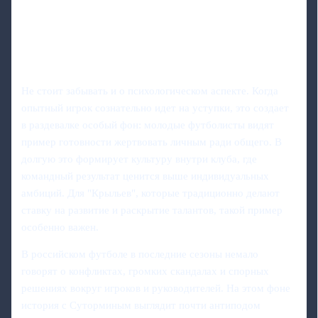
Не стоит забывать и о психологическом аспекте. Когда
опытный игрок сознательно идет на уступки, это создает
в раздевалке особый фон: молодые футболисты видят
пример готовности жертвовать личным ради общего. В
долгую это формирует культуру внутри клуба, где
командный результат ценится выше индивидуальных
амбиций. Для "Крыльев", которые традиционно делают
ставку на развитие и раскрытие талантов, такой пример
особенно важен.
В российском футболе в последние сезоны немало
говорят о конфликтах, громких скандалах и спорных
решениях вокруг игроков и руководителей. На этом фоне
история с Суторминым выглядит почти антиподом