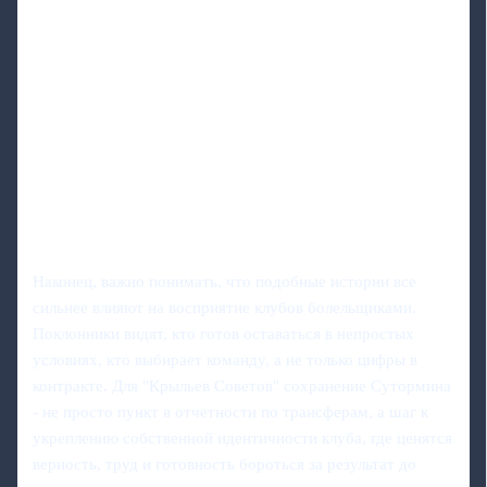
Наконец, важно понимать, что подобные истории все
сильнее влияют на восприятие клубов болельщиками.
Поклонники видят, кто готов оставаться в непростых
условиях, кто выбирает команду, а не только цифры в
контракте. Для "Крыльев Советов" сохранение Сутормина
- не просто пункт в отчетности по трансферам, а шаг к
укреплению собственной идентичности клуба, где ценятся
верность, труд и готовность бороться за результат до