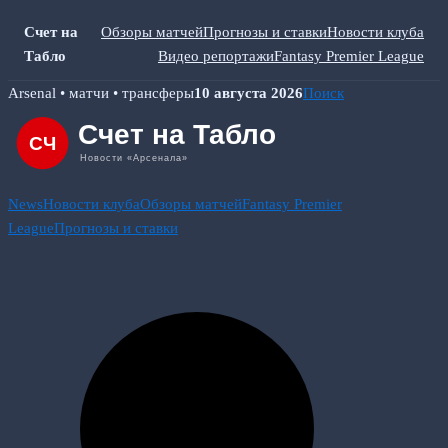
Счет на
Обзоры матчей
Прогнозы и ставки
Новости клуба
Табло
Видео репортажи
Fantasy Premier League
Skip
Arsenal • матчи • трансферы
10 августа 2026
Поиск
to
content
News
Новости клуба
Обзоры матчей
Fantasy Premier
League
Прогнозы и ставки