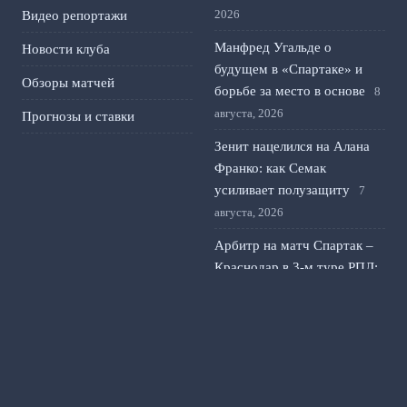
2026
Видео репортажи
Манфред Угальде о
Новости клуба
будущем в «Спартаке» и
Обзоры матчей
борьбе за место в основе
8
августа, 2026
Прогнозы и ставки
Зенит нацелился на Алана
Франко: как Семак
усиливает полузащиту
7
августа, 2026
Арбитр на матч Спартак –
Краснодар в 3-м туре РПЛ:
кто назначен
6 августа, 2026
Маркус Рэшфорд
возвращается в Манчестер
Юнайтед: предсезонные
сборы и первый матч
5