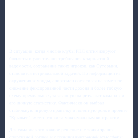
В ситуации, когда многие клубы РПЛ оптимизируют
бюджеты и ужесточают требования к зарплатной
ведомости, сохранение таких игроков, как Сутормин,
становится нетривиальной задачей. По информации из
окружения команды, спортсмен согласился на заметное
снижение фиксированной части дохода и более гибкую
схему премиальных, завязанную на результат команды и
его личную статистику. Фактически он выбрал
стабильную игровую практику и понятную роль в проекте
"Крыльев" вместо гонки за максимальным контрактом.
Для самарцев это важное решение и с точки зрения
спортивной логики, и с позиции внутренней атмосферы.