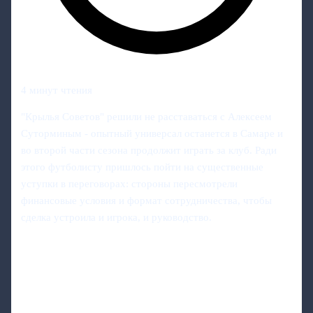
4 минут чтения
"Крылья Советов" решили не расставаться с Алексеем
Суторминым - опытный универсал останется в Самаре и
во второй части сезона продолжит играть за клуб. Ради
этого футболисту пришлось пойти на существенные
уступки в переговорах: стороны пересмотрели
финансовые условия и формат сотрудничества, чтобы
сделка устроила и игрока, и руководство.