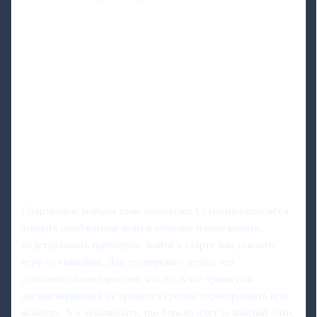
Спортивные выгоды тоже очевидны: Сутормин способен
закрыть проблемные зоны в обороне и полузащите,
подстраховать партнеров, выйти в старте или усилить
игру со скамейки. Для тренерского штаба это
дополнительная гарантия, что в случае травм или
дисквалификаций не придется срочно перестраивать всю
команду. А в чемпионате, где борьба идет за каждый очко,