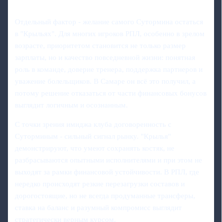
Отдельный фактор - желание самого Сутормина остаться
в "Крыльях". Для многих игроков РПЛ, особенно в зрелом
возрасте, приоритетом становится не только размер
зарплаты, но и качество повседневной жизни: понятная
роль в команде, доверие тренера, поддержка партнеров и
уважение болельщиков. В Самаре он всё это получил, а
потому решение отказаться от части финансовых бонусов
выглядит логичным и осознанным.
С точки зрения имиджа клуба договоренность с
Суторминым - сильный сигнал рынку. "Крылья"
демонстрируют, что умеют сохранять костяк, не
разбрасываются опытными исполнителями и при этом не
выходят за рамки финансовой устойчивости. В РПЛ, где
нередко происходят резкие перезагрузки составов и
дорогостоящие, но не всегда продуманные трансферы,
ставка на баланс и разумный компромисс выглядит
стратегически верным курсом.