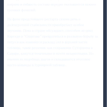
ширина и гибкость состава нередко оказываются важнее
громких фамилий.
На фоне предстоящего рестарта сезона речь о
долгосрочной стабильности приобретает особое
звучание. Пока в стране обсуждают, способен ли цикл
Карседо в "Спартаке" превратиться в реальную борьбу за
титул и как изменится расклад сил в верхней части
таблицы, такие решения, как сохранение Сутормина в
Самаре, кажутся точечными и почти незаметными. Но
именно из подобных шагов и складывается итоговое
место команды в турнирной таблице.