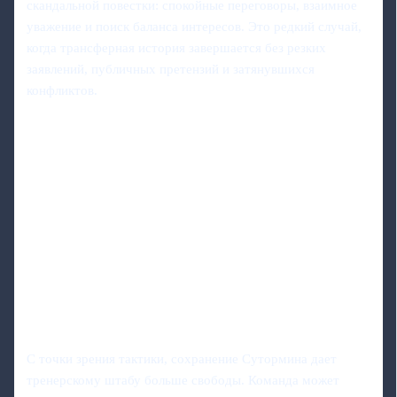
скандальной повестки: спокойные переговоры, взаимное
уважение и поиск баланса интересов. Это редкий случай,
когда трансферная история завершается без резких
заявлений, публичных претензий и затянувшихся
конфликтов.
С точки зрения тактики, сохранение Сутормина дает
тренерскому штабу больше свободы. Команда может