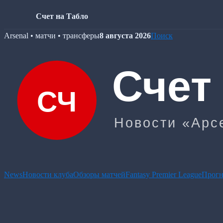
Счет на Табло
Skip
Arsenal • матчи • трансферы
8 августа 2026
Поиск
to
content
News
Новости клуба
Обзоры матчей
Fantasy Premier League
Прогн