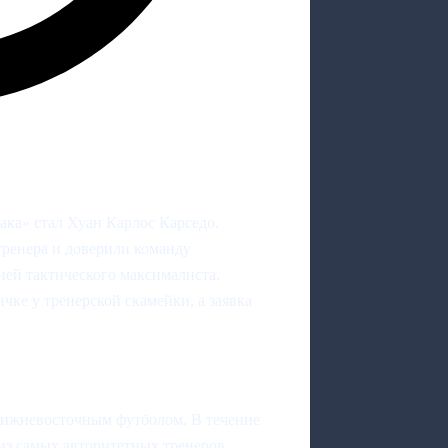
ка» стал Хуан Карлос Карседо.
тренера и доверили команду
ией тактического максималиста.
чке у тренерской скамейки, а заявка
ближневосточным футболом. В течение
 из самых авторитетных тренеров