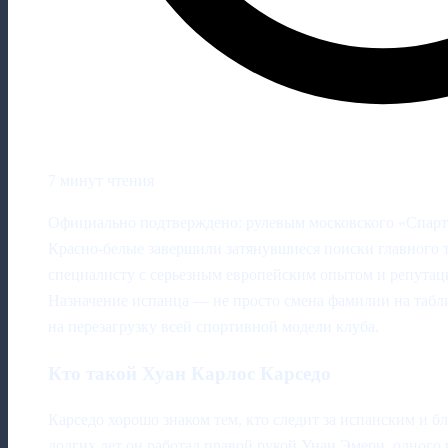
7 минут чтения
Официально подтверждено: рулевым московского «Спарта
Красно-белые завершили затянувшиеся поиски главного 
специалисту с серьезным европейским опытом и репутац
Назначение испанца — не просто смена фамилии на табли
на перезагрузку всей спортивной модели клуба.
Кто такой Хуан Карлос Карседо
Карседо хорошо знаком тем, кто следит за испанским и 
долгих лет он работал правой рукой Унаи Эмери, одного