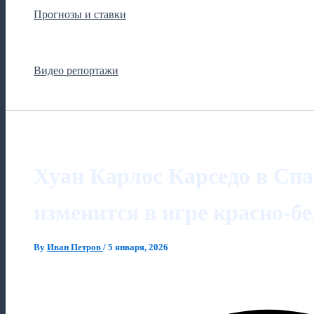
Прогнозы и ставки
Видео репортажи
Хуан Карлос Карседо в Спа
изменится в игре красно-б
By
Иван Петров
/
5 января, 2026