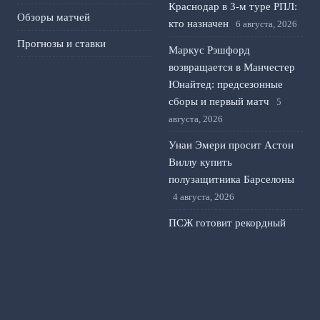
Краснодар в 3-м туре РПЛ:
Обзоры матчей
кто назначен
6 августа, 2026
Прогнозы и ставки
Маркус Рэшфорд
возвращается в Манчестер
Юнайтед: предсезонные
сборы и первый матч
5
августа, 2026
Унаи Эмери просит Астон
Виллу купить
полузащитника Барселоны
4 августа, 2026
ПСЖ готовит рекордный
трансфер нового вратаря
для перезагрузки
конкуренции в воротах
3
августа, 2026