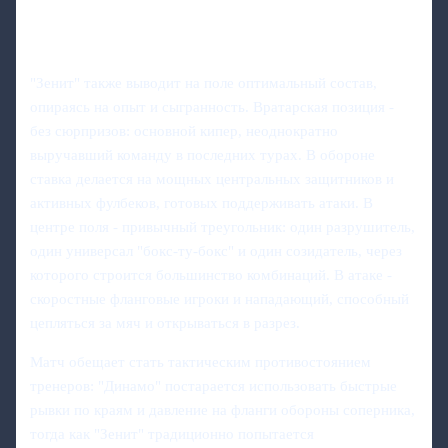
"Зенит" также выводит на поле оптимальный состав,
опираясь на опыт и сыгранность. Вратарская позиция -
без сюрпризов: основной кипер, неоднократно
выручавший команду в последних турах. В обороне
ставка делается на мощных центральных защитников и
активных фулбеков, готовых поддерживать атаки. В
центре поля - привычный треугольник: один разрушитель,
один универсал "бокс-ту-бокс" и один созидатель, через
которого строится большинство комбинаций. В атаке -
скоростные фланговые игроки и нападающий, способный
цепляться за мяч и открываться в разрез.
Матч обещает стать тактическим противостоянием
тренеров: "Динамо" постарается использовать быстрые
рывки по краям и давление на фланги обороны соперника,
тогда как "Зенит" традиционно попытается