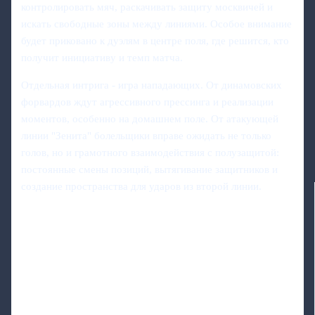
контролировать мяч, раскачивать защиту москвичей и
искать свободные зоны между линиями. Особое внимание
будет приковано к дуэлям в центре поля, где решится, кто
получит инициативу и темп матча.
Отдельная интрига - игра нападающих. От динамовских
форвардов ждут агрессивного прессинга и реализации
моментов, особенно на домашнем поле. От атакующей
линии "Зенита" болельщики вправе ожидать не только
голов, но и грамотного взаимодействия с полузащитой:
постоянные смены позиций, вытягивание защитников и
создание пространства для ударов из второй линии.