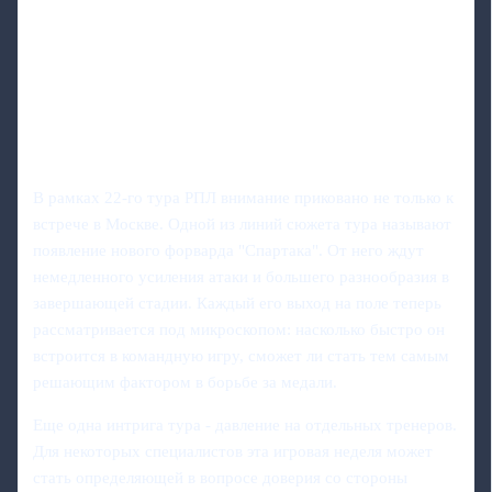
В рамках 22-го тура РПЛ внимание приковано не только к
встрече в Москве. Одной из линий сюжета тура называют
появление нового форварда "Спартака". От него ждут
немедленного усиления атаки и большего разнообразия в
завершающей стадии. Каждый его выход на поле теперь
рассматривается под микроскопом: насколько быстро он
встроится в командную игру, сможет ли стать тем самым
решающим фактором в борьбе за медали.
Еще одна интрига тура - давление на отдельных тренеров.
Для некоторых специалистов эта игровая неделя может
стать определяющей в вопросе доверия со стороны