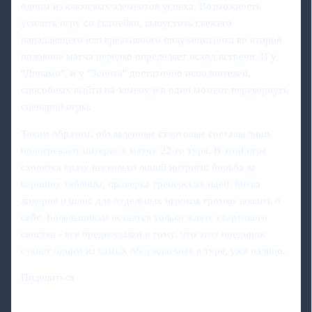
одним из ключевых элементов успеха. Возможность
усилить игру со скамейки, выпустить свежего
нападающего или креативного полузащитника во второй
половине матча нередко определяет исход встречи. И у
"Динамо", и у "Зенита" достаточно исполнителей,
способных выйти на замену и в один момент перевернуть
сценарий игры.
Таким образом, объявленные стартовые составы лишь
подогревают интерес к матчу 22-го тура. В этой игре
сходятся сразу несколько линий интриги: борьба за
вершину таблицы, проверка тренерских идей, битва
лидеров и шанс для отдельных игроков громко заявить о
себе. Болельщикам остается только ждать стартового
свистка - все предпосылки к тому, что этот поединок
станет одним из самых обсуждаемых в туре, уже налицо.
Поделиться