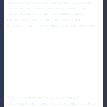
борьба за место в основе на ключевой отрезок сезона.
Иногда именно такие матчи становятся поворотными
точками в карьере: гол или решающий пас против
сильного соперника может изменить отношение к
футболисту как внутри команды, так и за ее пределами.
Важную роль сыграет и скамейка запасных. В
современной РПЛ глубина состава все чаще становится