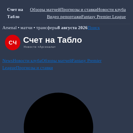
Счет на
Обзоры матчей
Прогнозы и ставки
Новости клуба
Табло
Видео репортажи
Fantasy Premier League
Skip
Arsenal • матчи • трансферы
8 августа 2026
Поиск
to
content
News
Новости клуба
Обзоры матчей
Fantasy Premier
League
Прогнозы и ставки