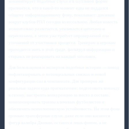
комментирует подобные слухи и в шутливой форме
признаётся, что в какой‑то момент едва не поддался
общему информационному фону, показывает: давление
вокруг клубов РПЛ сегодня колоссальное. Любая новость
моментально разлетается, усиливается цитатами и
пересказами, а затем уже требует опровержений или
уточнений от участников процесса. Тренерам и игрокам
приходится жить в этой среде, фильтруя информацию и
стараясь не реагировать на каждый заголовок.
Для болельщиков и экспертов подобные истории — повод
пофантазировать о потенциальных связках и новой
конфигурации сил в чемпионате. Для тренеров же
реальные задачи куда прагматичнее: подготовить команду
к сезону, выстроить конкуренцию за место в составе,
минимизировать травмы ключевых футболистов и
обеспечить психологическую устойчивость. На этом фоне
громкие трансферные слухи, даже если они касаются
фигур калибра Джикии, остаются лишь фоном, а не