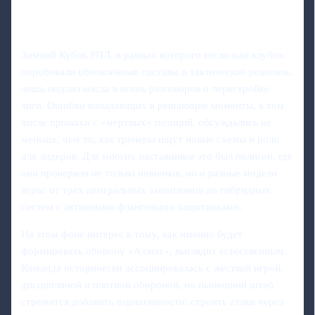
Зимний Кубок РПЛ, в рамках которого несколько клубов
опробовали обновлённые составы и тактические решения,
лишь подлил масла в огонь разговоров о перестройке
лиги. Ошибки нападающих в решающие моменты, в том
числе промахи с «мертвых» позиций, обсуждались не
меньше, чем то, как тренеры ищут новые схемы и роли
для лидеров. Для многих наставников это был полигон, где
они проверяли не только новичков, но и разные модели
игры: от трёх центральных защитников до гибридных
систем с активными фланговыми защитниками.
На этом фоне интерес к тому, как именно будет
формировать оборону «Ахмат», выглядит естественным.
Команда исторически ассоциировалась с жёсткой игрой,
дисциплиной и плотной обороной, но нынешний штаб
стремится добавить вариативности: строить атаки через