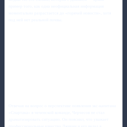
пример того, как одна неофициальная информация
моментально разрастается до «горячей новости», хотя
под ней нет реальной почвы.
Отвечая на вопрос о перспективе появления экс‑капитана
«Спартака» в чеченской команде, Черчесов не стал
драматизировать ситуацию. Он пояснил, что уважает
профессиональные качества Джикии и его вклад в