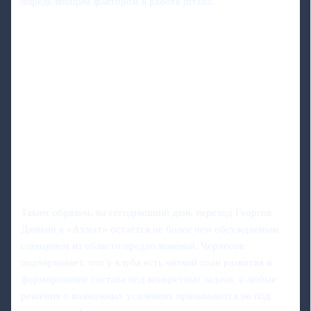
определяющим фактором в работе штаба.
Таким образом, на сегодняшний день переход Георгия
Джикии в «Ахмат» остаётся не более чем обсуждаемым
сценарием из области предположений. Черчесов
подчёркивает, что у клуба есть чёткий план развития и
формирование состава под конкретные задачи, а любые
решения о возможных усилениях принимаются не под