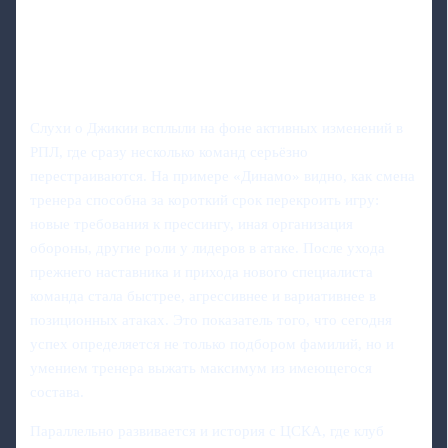
Слухи о Джикии всплыли на фоне активных изменений в
РПЛ, где сразу несколько команд серьёзно
перестраиваются. На примере «Динамо» видно, как смена
тренера способна за короткий срок перекроить игру:
новые требования к прессингу, иная организация
обороны, другие роли у лидеров в атаке. После ухода
прежнего наставника и прихода нового специалиста
команда стала быстрее, агрессивнее и вариативнее в
позиционных атаках. Это показатель того, что сегодня
успех определяется не только подбором фамилий, но и
умением тренера выжать максимум из имеющегося
состава.
Параллельно развивается и история с ЦСКА, где клуб