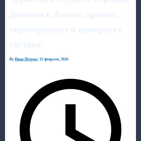
Джикии в Ахмат: ирония,
опровержение и приоритет
состава
By
Иван Петров
/
12 февраля, 2026