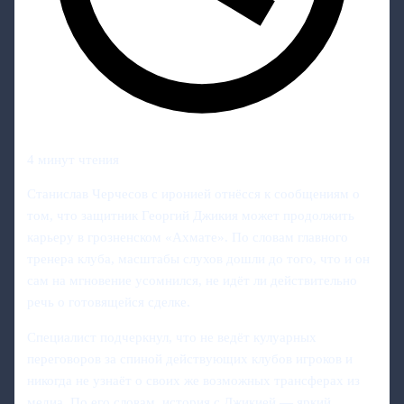
4 минут чтения
Станислав Черчесов с иронией отнёсся к сообщениям о
том, что защитник Георгий Джикия может продолжить
карьеру в грозненском «Ахмате». По словам главного
тренера клуба, масштабы слухов дошли до того, что и он
сам на мгновение усомнился, не идёт ли действительно
речь о готовящейся сделке.
Специалист подчеркнул, что не ведёт кулуарных
переговоров за спиной действующих клубов игроков и
никогда не узнаёт о своих же возможных трансферах из
медиа. По его словам, история с Джикией — яркий