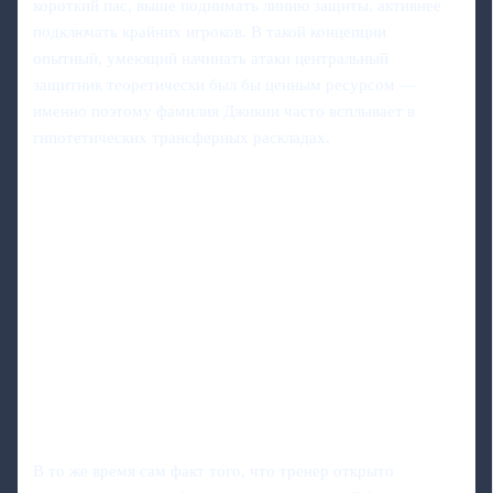
короткий пас, выше поднимать линию защиты, активнее
подключать крайних игроков. В такой концепции
опытный, умеющий начинать атаки центральный
защитник теоретически был бы ценным ресурсом —
именно поэтому фамилия Джикии часто всплывает в
гипотетических трансферных раскладах.
В то же время сам факт того, что тренер открыто