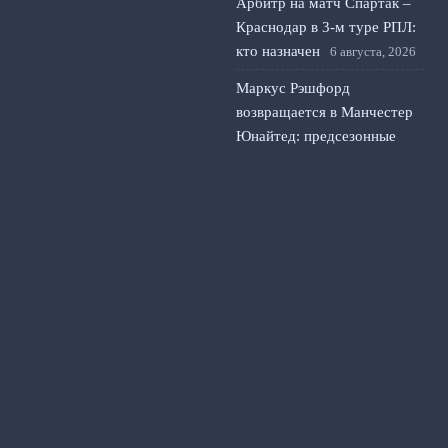
Арбитр на матч Спартак –
Краснодар в 3-м туре РПЛ:
кто назначен
6 августа, 2026
Маркус Рэшфорд
возвращается в Манчестер
Юнайтед: предсезонные
сборы и первый матч
5
августа, 2026
Унаи Эмери просит Астон
Виллу купить
полузащитника Барселоны
4 августа, 2026
© 2026 Счет на Табло
Новости «Арсенала»