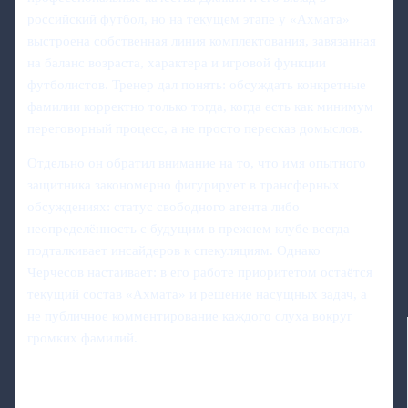
российский футбол, но на текущем этапе у «Ахмата»
выстроена собственная линия комплектования, завязанная
на баланс возраста, характера и игровой функции
футболистов. Тренер дал понять: обсуждать конкретные
фамилии корректно только тогда, когда есть как минимум
переговорный процесс, а не просто пересказ домыслов.
Отдельно он обратил внимание на то, что имя опытного
защитника закономерно фигурирует в трансферных
обсуждениях: статус свободного агента либо
неопределённость с будущим в прежнем клубе всегда
подталкивает инсайдеров к спекуляциям. Однако
Черчесов настаивает: в его работе приоритетом остаётся
текущий состав «Ахмата» и решение насущных задач, а
не публичное комментирование каждого слуха вокруг
громких фамилий.