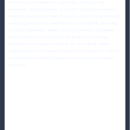
получил в распоряжение защитника, которого уже
называют «клон Дивеева» за схожий стиль игры и набор
качеств: уместное чтение эпизодов, способность начинать
атаки первым пасом, уверенность в штрафной. Армейцы
пробуют обновлять линию обороны точечно, добавляя
конкуренцию и подстраховку на фоне нестабильных
результатов последних сезонов. На этом фоне любая
информация о возможных переходах ведущих российских
защитников, включая Джикию, автоматически вызывает
ажиотаж.