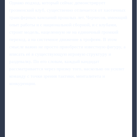
Однако подход, который сейчас демонстрирует
грозненский клуб, существенно отличается от хаотичных
трансферных кампаний прошлых лет. Черчесов, имеющий
опыт работы и с национальной сборной, и с клубами,
строит модель, нацеленную не на единичный громкий
переход, а на системное движение к трофеям. В этом
смысле важно не просто приобрести известную фигуру, а
вписать её в существующую игровую структуру и
раздевалку. По его словам, каждый кандидат
рассматривается через призму того, насколько он усилит
команду с точки зрения тактики, менталитета и
конкуренции.