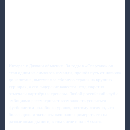
Интерес к Джикии объясним. За годы в «Спартаке» он
стал одним из символов команды, прошёл путь от новичка
до капитана, выступал за сборную страны на крупных
турнирах, а его лидерские качества неоднократно
отмечали партнёры и тренеры. Любой российский клуб с
амбициями рассматривает возможность усилиться
футболистом подобного уровня, поэтому логично, что
болельщики и эксперты начинают примерять его на
разные команды лиги, в том числе и на «Ахмат».