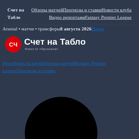
Счет на
Обзоры матчей
Прогнозы и ставки
Новости клуба
Табло
Видео репортажи
Fantasy Premier League
Skip
Arsenal • матчи • трансферы
8 августа 2026
Поиск
to
content
News
Новости клуба
Обзоры матчей
Fantasy Premier
League
Прогнозы и ставки