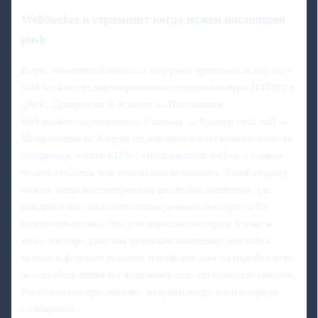
WebSocket и стриминг: когда нужен настоящий
push
Когда обновлений много, а задержка критична, в ход идут
WebSocket или двунаправленные стримы поверх HTTP/2 и
gRPC. Диаграмма 3: Клиент ↔ Постоянное
WebSocket‑соединение ↔ Gateway ↔ Брокер событий ↔
Микросервисы. Клиент подписывается на нужные каналы
(например, «матч #123», «пользователь #42»), а сервер
пушит события, как только они возникают. Такой подход
нужен, когда вы смотрите на реалтайм аналитику, где
каждый клик, заказ или ставка должны попадать в UI
почти мгновенно. Это уже взрослая история, ближе к
тому, что продают как реалтайм аналитику для сайта
купить в формате готовых платформ: там из коробки есть
масштабирование по подключениям, авторизация каналов,
бэкап‑каналы при обрыве, метрики нагрузки и очереди
сообщений.