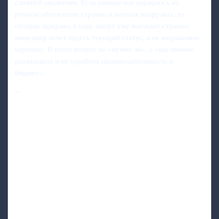
сложной аналитики. Если раньше все держалось на
ручном обновлении страниц и ночных выгрузках, то
сегодня задержка в пару минут уже выглядит странно:
менеджер хочет видеть текущий статус, а не вчерашнюю
картинку. В итоге вопрос не «нужно ли», а «как именно
реализовать и не угробить производительность и
бюджет».
---