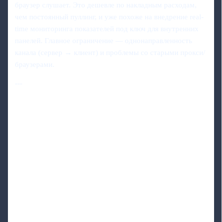
браузер слушает. Это дешевле по накладным расходам,
чем постоянный пуллинг, и уже похоже на внедрение real-
time мониторинга показателей под ключ для внутренних
панелей. Главное ограничение — однонаправленность
канала (сервер → клиент) и проблемы со старыми прокси/
браузерами.
---