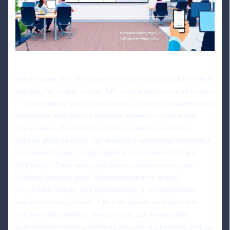
Представим, что вы строите real‑time дашборд для отдела
продаж. На старте хватит API с пуллингом раз в 10 секунд
— менеджерам этого достаточно. Но потом подключается
маркетинг, появляются внешние виджеты, мобильное
приложение. В какой‑то момент пуллинг становится
дороже push‑подхода. Вы выносите генерацию событий в
отдельный сервис, а для клиента используете SSE или
WebSocket. Типичные проблемы: слишком «толстые»
события (вместо дельт отправляется весь отчет),
отсутствие бэкофа при реконнектах, и игнорирование
лимитов по подпискам. Здесь особенно полезно взять
готовое программное обеспечение для обновления
результатов онлайн и посмотреть, как там решены ретраи,