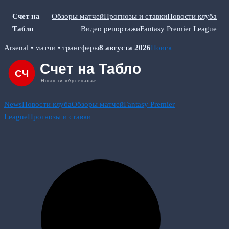
Счет на
Обзоры матчей
Прогнозы и ставки
Новости клуба
Табло
Видео репортажи
Fantasy Premier League
Skip
Arsenal • матчи • трансферы
8 августа 2026
Поиск
to
content
News
Новости клуба
Обзоры матчей
Fantasy Premier
League
Прогнозы и ставки