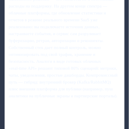
расходы на поддержку. На другом конце спектра —
облачные платформы, где обновление статистики и
отчетов в режиме реального времени SaaS уже
реализовано: вы подключаете источник данных,
настраиваете события, и сервис сам разруливает
буферизацию, ретраи, авторизацию и реконнекты.
Собственный стек дает полный контроль, можно
оптимизировать под свой трафик, хранение и
безопасность. Аналоги в виде готовых облачных
«real‑time API» решают типовой 80% сценарий: метрики,
чаты, уведомления, простые дашборды. Компромиссный
путь — гибрид: внутренний брокер (Kafka/RabbitMQ)
плюс внешняя платформа для публики (например, пуш
аналитики на публичные экраны и партнерские порталы).