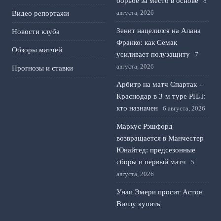
борьбе за место в основе
8
августа, 2026
Видео репортажи
Зенит нацелился на Алана
Новости клуба
Франко: как Семак
Обзоры матчей
усиливает полузащиту
7
августа, 2026
Прогнозы и ставки
Арбитр на матч Спартак –
Краснодар в 3-м туре РПЛ:
кто назначен
6 августа, 2026
Маркус Рэшфорд
возвращается в Манчестер
Юнайтед: предсезонные
сборы и первый матч
5
августа, 2026
Унаи Эмери просит Астон
Виллу купить
полузащитника Барселоны