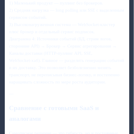
1) Маленький продукт — пуллинг без брокеров.
2) Средняя нагрузка — long polling или SSE с выделенным
сервисом событий.
3) Высоконагруженная система — WebSocket‑кластер
плюс брокер и отдельный сервис подписок.
Диаграмма 4: Источники событий (БД, стрим логов,
сторонние API) → Брокер → Сервис агрегирования →
Каналы доставки (HTTP‑пуллинг API, SSE,
WebSocket‑хаб). Главное — разделить генерацию событий
и их доставку. Это позволяет безболезненно менять
транспорт, не переписывая бизнес‑логику, и постепенно
наращивать сложность по мере роста аудитории.
---
Сравнение с готовыми SaaS и
аналогами
Самописное решение — это гибкость, но и постоянные