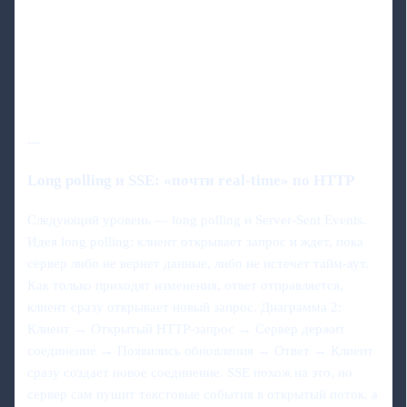
---
Long polling и SSE: «почти real‑time» по HTTP
Следующий уровень — long polling и Server‑Sent Events.
Идея long polling: клиент открывает запрос и ждет, пока
сервер либо не вернет данные, либо не истечет тайм‑аут.
Как только приходят изменения, ответ отправляется,
клиент сразу открывает новый запрос. Диаграмма 2:
Клиент → Открытый HTTP‑запрос → Сервер держит
соединение → Появились обновления → Ответ → Клиент
сразу создает новое соединение. SSE похож на это, но
сервер сам пушит текстовые события в открытый поток, а