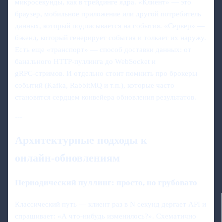
микросекунды, как в трейдинге ядра. «Клиент» — это
браузер, мобильное приложение или другой потребитель
данных, который подписывается на события. «Сервер» —
бэкенд, который генерирует события и толкает их наружу.
Есть еще «транспорт» — способ доставки данных: от
банального HTTP‑пуллинга до WebSocket и
gRPC‑стримов. И отдельно стоит помнить про брокеры
событий (Kafka, RabbitMQ и т.п.), которые часто
становятся сердцем конвейера обновления результатов.
---
Архитектурные подходы к
онлайн‑обновлениям
Периодический пуллинг: просто, но грубовато
Классический путь — клиент раз в N секунд дергает API и
спрашивает: «А что‑нибудь изменилось?». Схематично