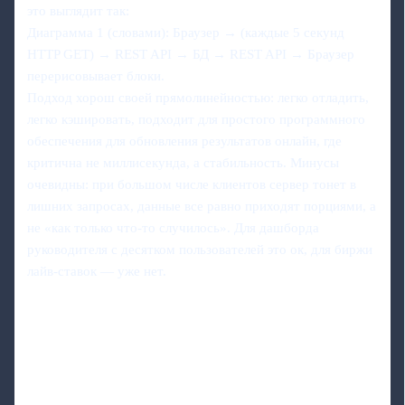
это выглядит так:
Диаграмма 1 (словами): Браузер → (каждые 5 секунд
HTTP GET) → REST API → БД → REST API → Браузер
перерисовывает блоки.
Подход хорош своей прямолинейностью: легко отладить,
легко кэшировать, подходит для простого программного
обеспечения для обновления результатов онлайн, где
критична не миллисекунда, а стабильность. Минусы
очевидны: при большом числе клиентов сервер тонет в
лишних запросах, данные все равно приходят порциями, а
не «как только что‑то случилось». Для дашборда
руководителя с десятком пользователей это ок, для биржи
лайв‑ставок — уже нет.