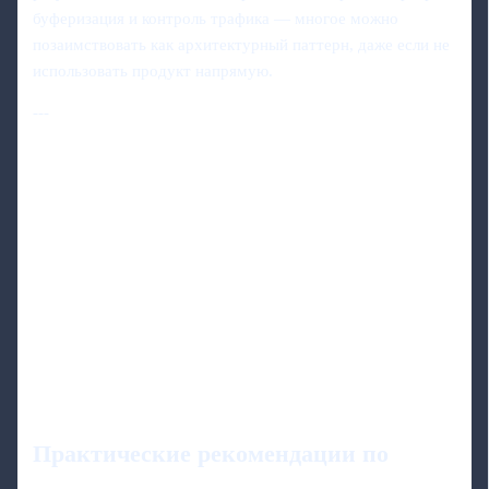
буферизация и контроль трафика — многое можно
позаимствовать как архитектурный паттерн, даже если не
использовать продукт напрямую.
---
Практические рекомендации по