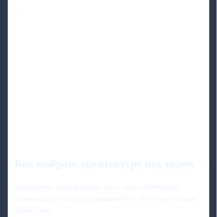
---
Как выбрать архитектуру под задачу
На практике редкий проект сразу идет в WebSocket.
Обычно архитектура эволюционирует. Есть три типовых
траектории: